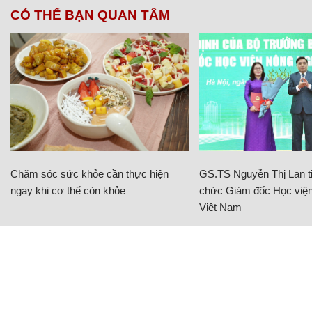
CÓ THỂ BẠN QUAN TÂM
Chăm sóc sức khỏe cần thực hiện
GS.TS Nguyễn Thị Lan ti
ngay khi cơ thể còn khỏe
chức Giám đốc Học viện
Việt Nam