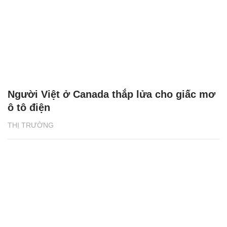
Người Việt ở Canada thắp lửa cho giấc mơ
ô tô điện
THỊ TRƯỜNG