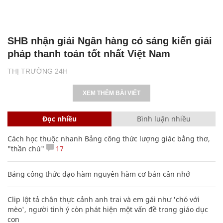
SHB nhận giải Ngân hàng có sáng kiến giải
pháp thanh toán tốt nhất Việt Nam
THỊ TRƯỜNG 24H
XEM THÊM BÀI VIẾT
Đọc nhiều
Bình luận nhiều
Cách học thuộc nhanh Bảng công thức lượng giác bằng thơ,
"thần chú"
17
Bảng công thức đạo hàm nguyên hàm cơ bản cần nhớ
Clip lột tả chân thực cảnh anh trai và em gái như 'chó với
mèo', người tinh ý còn phát hiện một vấn đề trong giáo dục
con