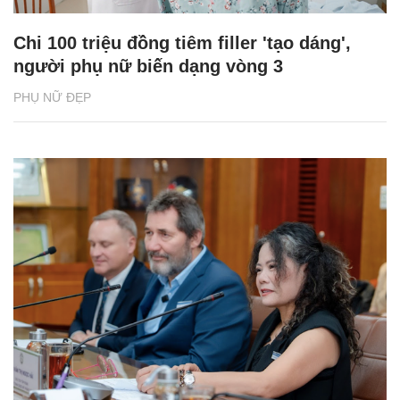
Chi 100 triệu đồng tiêm filler 'tạo dáng',
người phụ nữ biến dạng vòng 3
PHỤ NỮ ĐẸP