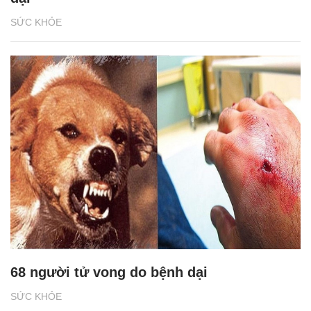
SỨC KHỎE
68 người tử vong do bệnh dại
SỨC KHỎE