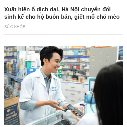
Xuất hiện ổ dịch dại, Hà Nội chuyển đổi
sinh kế cho hộ buôn bán, giết mổ chó mèo
SỨC KHỎE