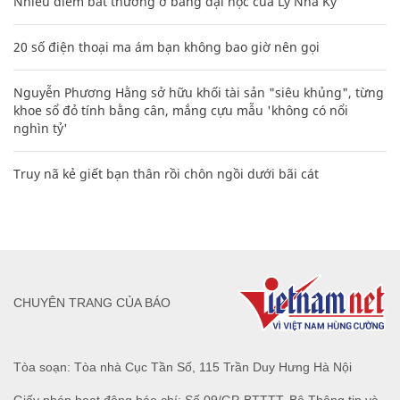
Nhiều điểm bất thường ở bằng đại học của Lý Nhã Kỳ
20 số điện thoại ma ám bạn không bao giờ nên gọi
Nguyễn Phương Hằng sở hữu khối tài sản "siêu khủng", từng
khoe sổ đỏ tính bằng cân, mắng cựu mẫu 'không có nổi
nghìn tỷ'
Truy nã kẻ giết bạn thân rồi chôn ngồi dưới bãi cát
CHUYÊN TRANG CỦA BÁO
Tòa soạn: Tòa nhà Cục Tần Số, 115 Trần Duy Hưng Hà Nội
Giấy phép hoạt động báo chí: Số 09/GP-BTTTT, Bộ Thông tin và