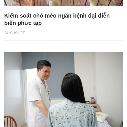
Kiểm soát chó mèo ngăn bệnh dại diễn
biến phức tạp
SỨC KHỎE