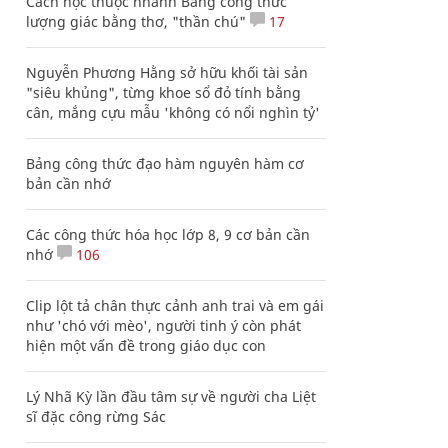
Cách học thuộc nhanh Bảng công thức
lượng giác bằng thơ, "thần chú"
17
Nguyễn Phương Hằng sở hữu khối tài sản
"siêu khủng", từng khoe sổ đỏ tính bằng
cân, mắng cựu mẫu 'không có nổi nghìn tỷ'
Bảng công thức đạo hàm nguyên hàm cơ
bản cần nhớ
Các công thức hóa học lớp 8, 9 cơ bản cần
nhớ
106
Clip lột tả chân thực cảnh anh trai và em gái
như 'chó với mèo', người tinh ý còn phát
hiện một vấn đề trong giáo dục con
Lý Nhã Kỳ lần đầu tâm sự về người cha Liệt
sĩ đặc công rừng Sác