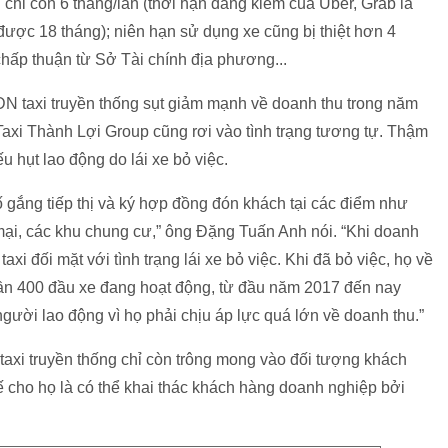
 chỉ còn 6 tháng/lần (thời hạn đăng kiểm của Uber, Grab là
 được 18 tháng); niên hạn sử dụng xe cũng bị thiệt hơn 4
hấp thuận từ Sở Tài chính địa phương...
N taxi truyền thống sụt giảm mạnh về doanh thu trong năm
axi Thành Lợi Group cũng rơi vào tình trạng tương tự. Thậm
ếu hụt lao động do lái xe bỏ việc.
 gắng tiếp thị và ký hợp đồng đón khách tại các điểm như
mại, các khu chung cư,” ông Đặng Tuấn Anh nói. “Khi doanh
xi đối mặt với tình trạng lái xe bỏ việc. Khi đã bỏ việc, họ về
gần 400 đầu xe đang hoạt động, từ đầu năm 2017 đến nay
gười lao động vì họ phải chịu áp lực quá lớn về doanh thu.”
 taxi truyền thống chỉ còn trông mong vào đối tượng khách
ế cho họ là có thể khai thác khách hàng doanh nghiệp bởi