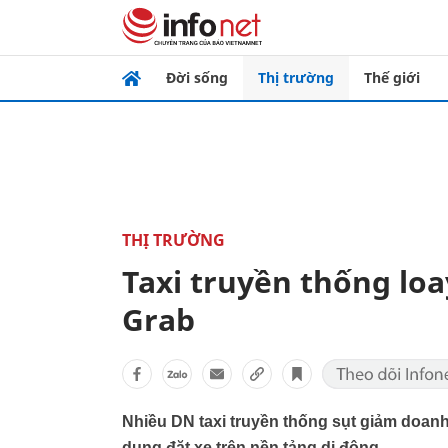
Đời sống
Thị trường
Thế giới
THỊ TRƯỜNG
Taxi truyền thống lo
Grab
Nhiều DN taxi truyền thống sụt giảm doan
dụng đặt xe trên nền tảng di động.