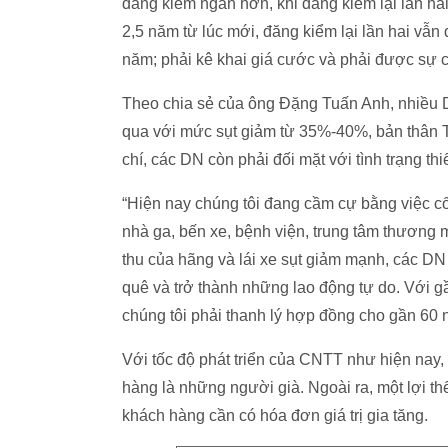
đăng kiểm ngắn hơn, khi đăng kiểm lại lần hai
2,5 năm từ lúc mới, đăng kiểm lại lần hai vẫn
năm; phải kê khai giá cước và phải được sự c
Theo chia sẻ của ông Đặng Tuấn Anh, nhiều D
qua với mức sụt giảm từ 35%-40%, bản thân T
chí, các DN còn phải đối mặt với tình trạng thi
“Hiện nay chúng tôi đang cầm cự bằng việc cố
nhà ga, bến xe, bệnh viện, trung tâm thương 
thu của hãng và lái xe sụt giảm mạnh, các DN ta
quê và trở thành những lao động tự do. Với 
chúng tôi phải thanh lý hợp đồng cho gần 60 n
Với tốc độ phát triển của CNTT như hiện nay,
hàng là những người già. Ngoài ra, một lợi th
khách hàng cần có hóa đơn giá trị gia tăng.