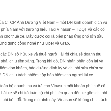
 của CTCP Ánh Dương Việt Nam – một DN kinh doanh dịch vụ
nh phía Nam với thương hiệu Taxi Vinasun – HĐQT và các cổ
nh cho thuê xe. Đây được coi là biện pháp ứng phó lớn đầu
xi ứng dụng công nghệ như Uber và Grab.
 các DN sở hữu xe và thuê người lái rồi chia sẻ doanh thu
phải chịu tiền xăng. Trong khi đó, DN nhận phần còn lại và
í điểm đón khách, bảo dưỡng định kỳ và chi phí sửa chữa xe.
và DN chịu trách nhiệm nộp bảo hiểm cho người lái xe.
 toàn bộ doanh thu và trả cho Vinasun một khoản phí thuê cố
ái xe sẽ chi trả toàn bộ chi phí liên quan đến xe gồm chi phí
hi phí bến đỗ. Trong mô hình này, Vinasun sẽ không chịu trách