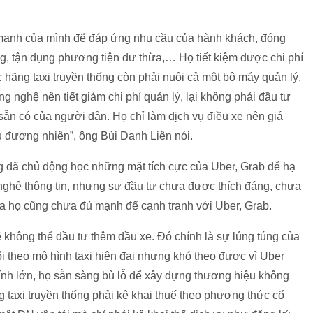
 mạnh của mình để đáp ứng nhu cầu của hành khách, đóng
ng, tận dụng phương tiện dư thừa,… Họ tiết kiệm được chi phí
 hãng taxi truyền thống còn phải nuôi cả một bộ máy quản lý,
nghệ nên tiết giảm chi phí quản lý, lại không phải đầu tư
ẵn có của người dân. Họ chỉ làm dịch vụ điều xe nên giá
ều đương nhiên”, ông Bùi Danh Liên nói.
ng đã chủ động học những mặt tích cực của Uber, Grab để hạ
 nghệ thông tin, nhưng sự đầu tư chưa được thích đáng, chưa
ủa họ cũng chưa đủ mạnh để cạnh tranh với Uber, Grab.
 không thể đầu tư thêm đầu xe. Đó chính là sự lúng túng của
ổi theo mô hình taxi hiện đại nhưng khó theo được vì Uber
hính lớn, họ sẵn sàng bù lỗ để xây dựng thương hiệu không
g taxi truyền thống phải kê khai thuế theo phương thức cổ