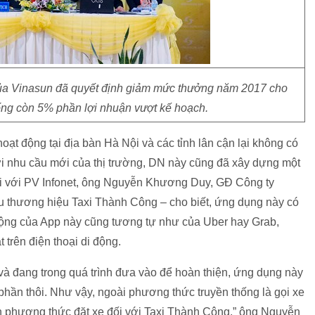
của Vinasun đã quyết định giảm mức thưởng năm 2017 cho
g còn 5% phần lợi nhuận vượt kế hoạch.
t động tại địa bàn Hà Nội và các tỉnh lân cận lại không có
ới nhu cầu mới của thị trường, DN này cũng đã xây dựng một
đổi với PV Infonet, ông Nguyễn Khương Duy, GĐ Công ty
hương hiệu Taxi Thành Công – cho biết, ứng dụng này có
ộng của App này cũng tương tự như của Uber hay Grab,
 trên điện thoại di động.
và đang trong quá trình đưa vào để hoàn thiện, ứng dụng này
hần thôi. Như vậy, ngoài phương thức truyền thống là gọi xe
n phương thức đặt xe đối với Taxi Thành Công,” ông Nguyễn