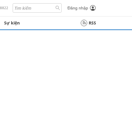
18822
Đăng nhập
Sự kiện
RSS