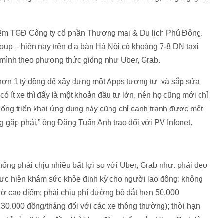
êm TGĐ Công ty cổ phần Thương mại & Du lịch Phú Đông,
oup – hiện nay trên địa bàn Hà Nội có khoảng 7-8 DN taxi
 mình theo phương thức giống như Uber, Grab.
 hơn 1 tỷ đồng để xây dựng một Apps tương tự và sắp sửa
ó ít xe thì đây là một khoản đầu tư lớn, nên họ cũng mới chỉ
hống triển khai ứng dụng này cũng chỉ cạnh tranh được một
g gặp phải,” ông Đặng Tuấn Anh trao đổi với PV Infonet.
ống phải chịu nhiều bất lợi so với Uber, Grab như: phải đeo
thực hiện khám sức khỏe định kỳ cho người lao động; không
iờ cao điểm; phải chịu phí đường bộ đắt hơn 50.000
30.000 đồng/tháng đối với các xe thông thường); thời hạn