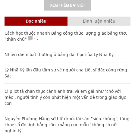
XEM THÊM BÀI VIẾT
Đọc nhiều
Bình luận nhiều
Cách học thuộc nhanh Bảng công thức lượng giác bằng thơ,
"thần chú"
17
Nhiều điểm bất thường ở bằng đại học của Lý Nhã Kỳ
Lý Nhã Kỳ lần đầu tâm sự về người cha Liệt sĩ đặc công rừng
Sác
Clip lột tả chân thực cảnh anh trai và em gái như 'chó với
mèo', người tinh ý còn phát hiện một vấn đề trong giáo dục
con
Nguyễn Phương Hằng sở hữu khối tài sản "siêu khủng", từng
khoe sổ đỏ tính bằng cân, mắng cựu mẫu 'không có nổi
nghìn tỷ'