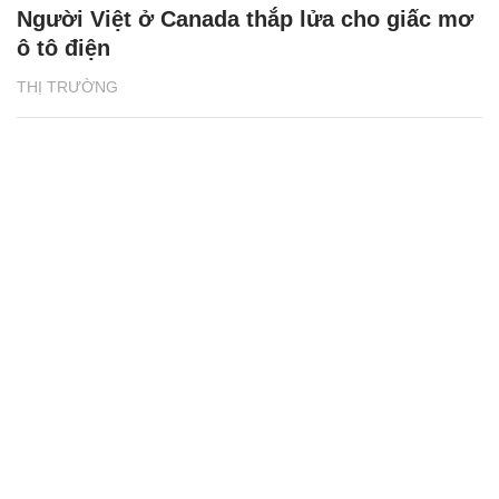
Người Việt ở Canada thắp lửa cho giấc mơ
ô tô điện
THỊ TRƯỜNG