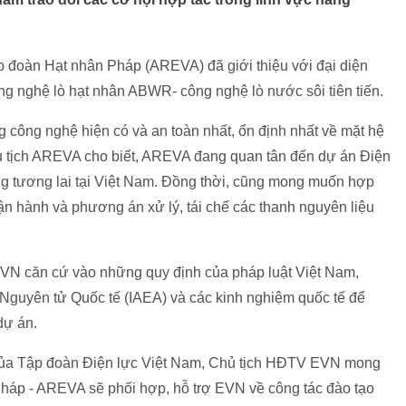
Tập đoàn Hạt nhân Pháp (AREVA) đã giới thiệu với đại diện
g nghệ lò hạt nhân ABWR- công nghệ lò nước sôi tiên tiến.
công nghệ hiện có và an toàn nhất, ổn định nhất về mặt hệ
Chủ tịch AREVA cho biết, AREVA đang quan tân đến dự án Điện
ng tương lai tại Việt Nam. Đồng thời, cũng mong muốn hợp
vận hành và phương án xử lý, tái chế các thanh nguyên liệu
VN căn cứ vào những quy định của pháp luật Việt Nam,
guyên tử Quốc tế (IAEA) và các kinh nghiệm quốc tế để
dự án.
 của Tập đoàn Điện lực Việt Nam, Chủ tịch HĐTV EVN mong
Pháp - AREVA sẽ phối hợp, hỗ trợ EVN về công tác đào tạo