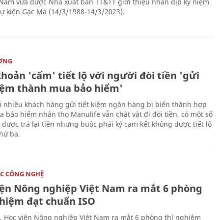
 Nam vừa được Nhà xuất bản TT&TT giới thiệu nhân dịp kỷ niệm
ự kiện Gạc Ma (14/3/1988-14/3/2023).
ỜNG
hoản 'cấm' tiết lộ với người đòi tiền 'gửi
kiệm thành mua bảo hiểm'
i nhiều khách hàng gửi tiết kiệm ngân hàng bị biến thành hợp
 bảo hiểm nhân thọ Manulife vẫn chật vật đi đòi tiền, có một số
 được trả lại tiền nhưng buộc phải ký cam kết không được tiết lộ
thứ ba.
C CÔNG NGHỆ
iện Nông nghiệp Việt Nam ra mắt 6 phòng
ghiệm đạt chuẩn ISO
, Học viện Nông nghiệp Việt Nam ra mắt 6 phòng thí nghiệm