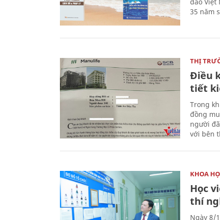
đảo Việt
35 năm s
THỊ TRƯ
Điều k
tiết 
Trong kh
đồng mua
người đã
với bên 
KHOA HỌ
Học v
thí n
Ngày 8/1