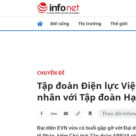
Đời sống
Thị trường
Thế giới
CHUYÊN ĐỀ
Tập đoàn Điện lực Việ
nhân với Tập đoàn H
Đại diện EVN vừa có buổi gặp gỡ với Đại d
tế Pháp, kiêm Chủ tịch Tập đoàn AREVA nhằ