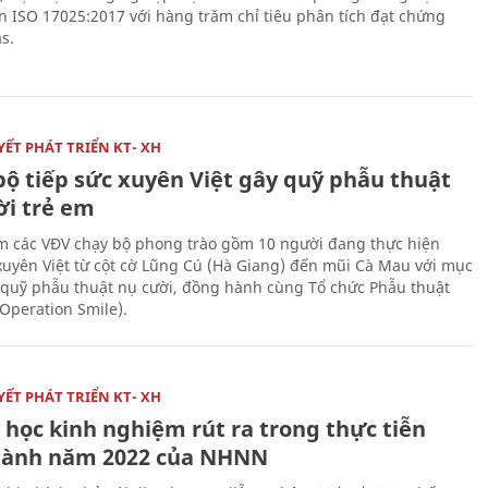
n ISO 17025:2017 với hàng trăm chỉ tiêu phân tích đạt chứng
s.
ẾT PHÁT TRIỂN KT- XH
bộ tiếp sức xuyên Việt gây quỹ phẫu thuật
ời trẻ em
 các VĐV chạy bộ phong trào gồm 10 người đang thực hiện
xuyên Việt từ cột cờ Lũng Cú (Hà Giang) đến mũi Cà Mau với mục
 quỹ phẫu thuật nụ cười, đồng hành cùng Tổ chức Phẫu thuật
(Operation Smile).
ẾT PHÁT TRIỂN KT- XH
 học kinh nghiệm rút ra trong thực tiễn
hành năm 2022 của NHNN