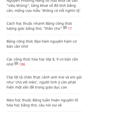
Nguyễn Phương Hằng sở hữu khối tài sản
"siêu khủng", từng khoe sổ đỏ tính bằng
cân, mắng cựu mẫu 'không có nổi nghìn tỷ'
Cách học thuộc nhanh Bảng công thức
lượng giác bằng thơ, "thần chú"
17
Bảng công thức đạo hàm nguyên hàm cơ
bản cần nhớ
Các công thức hóa học lớp 8, 9 cơ bản cần
nhớ
106
Clip lột tả chân thực cảnh anh trai và em gái
như 'chó với mèo', người tinh ý còn phát
hiện một vấn đề trong giáo dục con
Mẹo học thuộc Bảng tuần hoàn nguyên tố
hóa học bằng thơ, câu nói vui vẻ