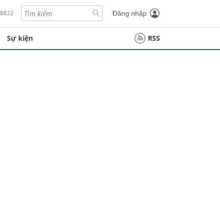
18822
Đăng nhập
Sự kiện
RSS