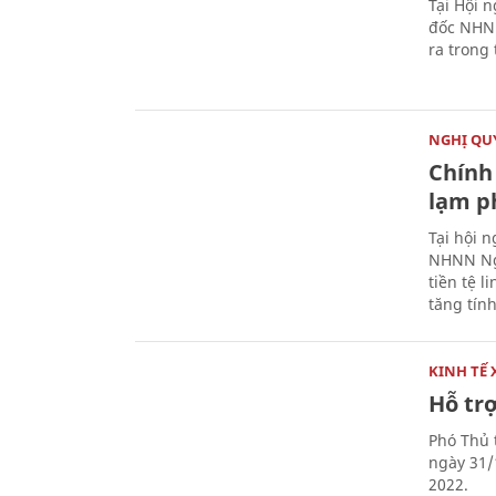
Tại Hội 
đốc NHNN
ra trong
NGHỊ QUY
Chính 
lạm ph
Tại hội 
NHNN Ng
tiền tệ l
tăng tính
KINH TẾ 
Hỗ tr
Phó Thủ 
ngày 31/
2022.