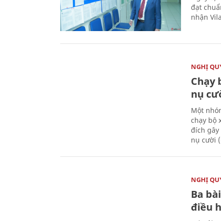
đạt chuẩ
nhận Vila
NGHỊ QUY
Chạy 
nụ cư
Một nhóm
chạy bộ 
đích gây
nụ cười 
NGHỊ QUY
Ba bài
điều 