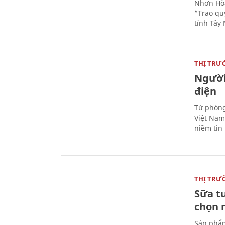
Nhơn Hòa
“Trao qu
tỉnh Tây 
THỊ TRƯ
Người
điện
Từ phòng
Việt Nam 
niềm tin
THỊ TRƯ
Sữa t
chọn 
Sản phẩm