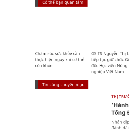
Có thể bạn quan tâm
Chăm sóc sức khỏe cần
GS.TS Nguyễn Thị 
thực hiện ngay khi cơ thể
tiếp tục giữ chức 
còn khỏe
đốc Học viện Nông
nghiệp Việt Nam
Tin cùng chuyên mục
THỊ TRƯ
‘Hành 
Tổng Đ
Nhân dịp
đánh dấu