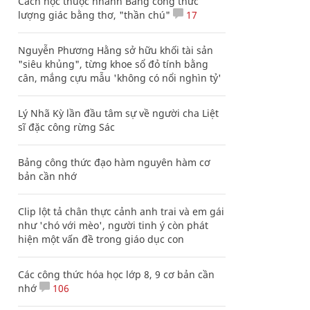
Cách học thuộc nhanh Bảng công thức
lượng giác bằng thơ, "thần chú"
17
Nguyễn Phương Hằng sở hữu khối tài sản
"siêu khủng", từng khoe sổ đỏ tính bằng
cân, mắng cựu mẫu 'không có nổi nghìn tỷ'
Lý Nhã Kỳ lần đầu tâm sự về người cha Liệt
sĩ đặc công rừng Sác
Bảng công thức đạo hàm nguyên hàm cơ
bản cần nhớ
Clip lột tả chân thực cảnh anh trai và em gái
như 'chó với mèo', người tinh ý còn phát
hiện một vấn đề trong giáo dục con
Các công thức hóa học lớp 8, 9 cơ bản cần
nhớ
106