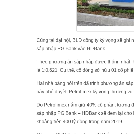
Cũng tại đại hội, BLĐ công ty kỳ vọng sẽ ghi
sáp nhập PG Bank vào HDBank.
Theo phương án sáp nhập được thống nhất, P
là 1:0,621. Cụ thể, cổ đông sở hữu 01 cổ ph
Hai nhà băng nói trên đã trình phương án s
này phê duyệt. Petrolimex kỳ vọng thương vụ 
Do Petrolimex nắm giữ 40% cổ phần, tương đ
sáp nhập PG Bank – HDBank sẽ đem lại cho P
khoảng trên 400 tỷ đồng trong năm 2019.