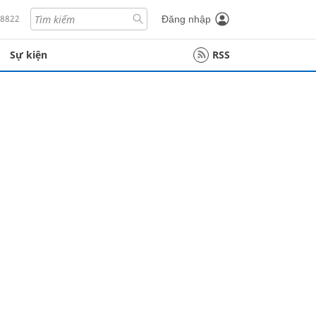
18822
Đăng nhập
Sự kiện
RSS