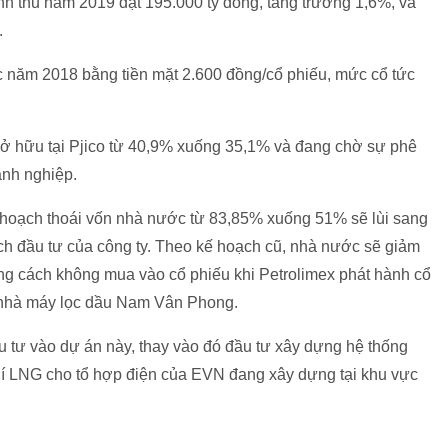
h thu năm 2019 đạt 195.000 tỷ đồng, tăng trưởng 1,6%, và
.
 năm 2018 bằng tiền mặt 2.600 đồng/cổ phiếu, mức cổ tức
 sở hữu tại Pjico từ 40,9% xuống 35,1% và đang chờ sự phê
anh nghiệp.
 hoạch thoái vốn nhà nước từ 83,85% xuống 51% sẽ lùi sang
ch đầu tư của công ty. Theo kế hoạch cũ, nhà nước sẽ giảm
ằng cách không mua vào cổ phiếu khi Petrolimex phát hành cổ
nhà máy lọc dầu Nam Vân Phong.
u tư vào dự án này, thay vào đó đầu tư xây dựng hệ thống
hí LNG cho tổ hợp điện của EVN đang xây dựng tại khu vực