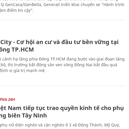
 lý GenCasa/GenBella, Generali triển khai chuyến xe “Hành trình
răm điểm tin cậy”.
City - Cơ hội an cư và đầu tư bền vững tại
ông TP.HCM
i cảnh hạ tầng phía Đông TP.HCM đang bước vào giai đoạn tăng
 bộ, thị trường bất động sản ven sông Đồng Nai bắt đầu quá
 định vị giá trị mạnh mẽ.
ỜNG 24H
iệt Nam tiếp tục trao quyền kinh tế cho phụ
ng biên Tây Ninh
phụ nữ diện nghèo và cận nghèo ở 3 xã Đông Thành, Mỹ Quý,