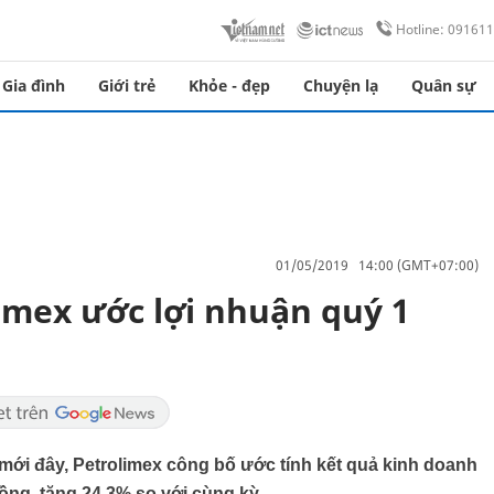
Hotline: 09161
Gia đình
Giới trẻ
Khỏe - đẹp
Chuyện lạ
Quân sự
01/05/2019 14:00 (GMT+07:00)
imex ước lợi nhuận quý 1
 mới đây, Petrolimex công bố ước tính kết quả kinh doanh
đồng, tăng 24,3% so với cùng kỳ.