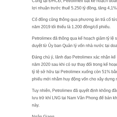
Cũng tại ĐHCĐ, Petrolimex đặt kế hoạch doan
lợi nhuận trước thuế 5.250 tỷ đồng, tăng 4,1%
Cổ đông cũng thông qua phương án trả cổ tức
năm 2019 tối thiểu là 1.200 đồng/cổ phiếu.
Petrolimex đã thông qua kế hoạch giảm tỷ lệ
duyệt từ Ủy ban Quản lý vốn nhà nước tại do
Đáng chú ý, lãnh đạo Petrolimex xác nhận kế
năm 2020 sau khi có sự thay đổi trong kế hoạ
tỷ lệ sở hữu tại Petrolimex xuống còn 51% b
phiếu mới nhằm huy động vốn cho xây dựng 
Tuy nhiên, Petrolimex đã quyết định không đầ
lưu trữ khí LNG tại Nam Vân Phong để bán k
này.
Ngân Giang