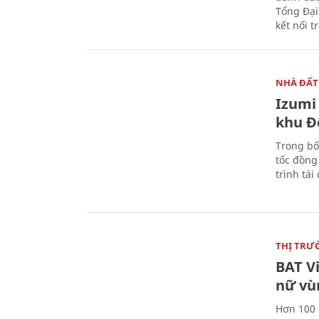
Tổng Đại
kết nối t
NHÀ ĐẤT
Izumi 
khu Đ
Trong bố
tốc đồng
trình tái
THỊ TRƯ
BAT V
nữ vù
Hơn 100 