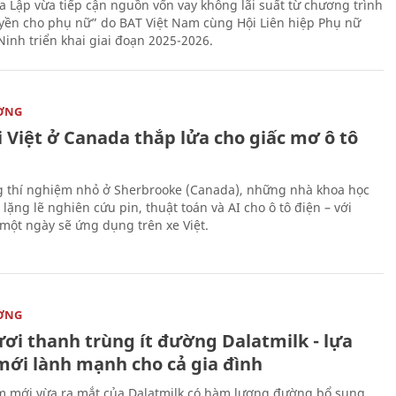
 Lập vừa tiếp cận nguồn vốn vay không lãi suất từ chương trình
yền cho phụ nữ” do BAT Việt Nam cùng Hội Liên hiệp Phụ nữ
Ninh triển khai giai đoạn 2025-2026.
ỜNG
 Việt ở Canada thắp lửa cho giấc mơ ô tô
 thí nghiệm nhỏ ở Sherbrooke (Canada), những nhà khoa học
lặng lẽ nghiên cứu pin, thuật toán và AI cho ô tô điện – với
 một ngày sẽ ứng dụng trên xe Việt.
ỜNG
ươi thanh trùng ít đường Dalatmilk - lựa
mới lành mạnh cho cả gia đình
 mới vừa ra mắt của Dalatmilk có hàm lượng đường bổ sung