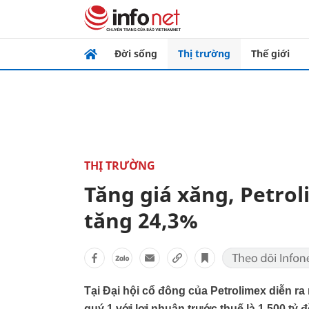
Đời sống
Thị trường
Thế giới
THỊ TRƯỜNG
Tăng giá xăng, Petrol
tăng 24,3%
Tại Đại hội cổ đông của Petrolimex diễn ra
quý 1 với lợi nhuận trước thuế là 1.500 tỷ 