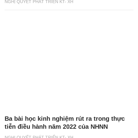
NGHỊ QUYẾT PHÁT TRIỂN KT- XH
Ba bài học kinh nghiệm rút ra trong thực
tiễn điều hành năm 2022 của NHNN
NGHỊ QUYẾT PHÁT TRIỂN KT- XH