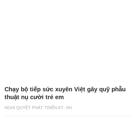
Chạy bộ tiếp sức xuyên Việt gây quỹ phẫu
thuật nụ cười trẻ em
NGHỊ QUYẾT PHÁT TRIỂN KT- XH