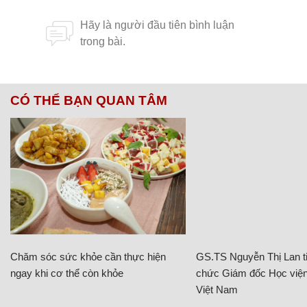
CÓ THỂ BẠN QUAN TÂM
Chăm sóc sức khỏe cần thực hiện
GS.TS Nguyễn Thị Lan ti
ngay khi cơ thể còn khỏe
chức Giám đốc Học viện
Việt Nam