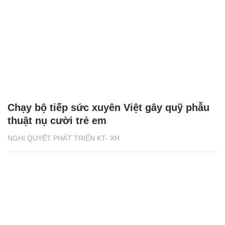
Chạy bộ tiếp sức xuyên Việt gây quỹ phẫu
thuật nụ cười trẻ em
NGHỊ QUYẾT PHÁT TRIỂN KT- XH