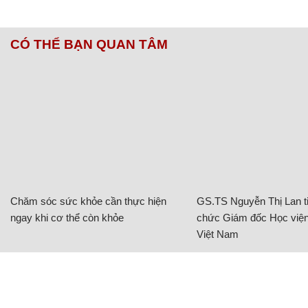
CÓ THỂ BẠN QUAN TÂM
Chăm sóc sức khỏe cần thực hiện
GS.TS Nguyễn Thị Lan ti
ngay khi cơ thể còn khỏe
chức Giám đốc Học viện
Việt Nam