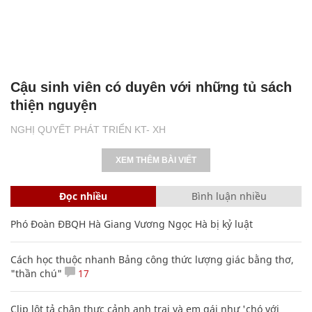
Cậu sinh viên có duyên với những tủ sách
thiện nguyện
NGHỊ QUYẾT PHÁT TRIỂN KT- XH
XEM THÊM BÀI VIẾT
Đọc nhiều
Bình luận nhiều
Phó Đoàn ĐBQH Hà Giang Vương Ngọc Hà bị kỷ luật
Cách học thuộc nhanh Bảng công thức lượng giác bằng thơ,
"thần chú"
17
Clip lột tả chân thực cảnh anh trai và em gái như 'chó với