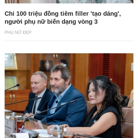
Chi 100 triệu đồng tiêm filler 'tạo dáng',
người phụ nữ biến dạng vòng 3
PHỤ NỮ ĐẸP