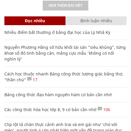
XEM THÊM BÀI VIẾT
Đọc nhiều
Bình luận nhiều
Nhiều điểm bất thường ở bằng đại học của Lý Nhã Kỳ
Nguyễn Phương Hằng sở hữu khối tài sản "siêu khủng", từng
khoe sổ đỏ tính bằng cân, mắng cựu mẫu 'không có nổi
nghìn tỷ'
Cách học thuộc nhanh Bảng công thức lượng giác bằng thơ,
"thần chú"
17
Bảng công thức đạo hàm nguyên hàm cơ bản cần nhớ
Các công thức hóa học lớp 8, 9 cơ bản cần nhớ
106
Clip lột tả chân thực cảnh anh trai và em gái như 'chó với
mèo', người tinh ý còn phát hiện một vấn đề trong giáo dục