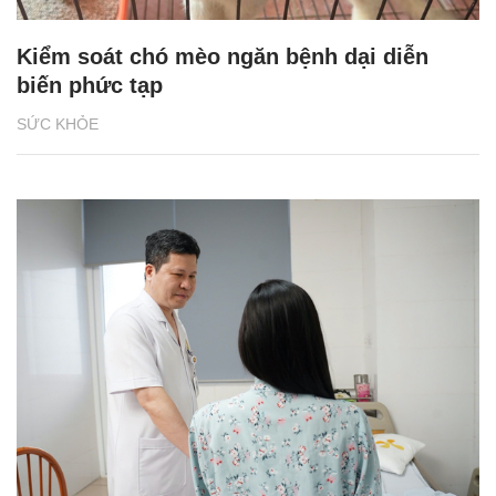
Kiểm soát chó mèo ngăn bệnh dại diễn
biến phức tạp
SỨC KHỎE