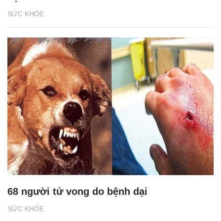
SỨC KHỎE
68 người tử vong do bệnh dại
SỨC KHỎE