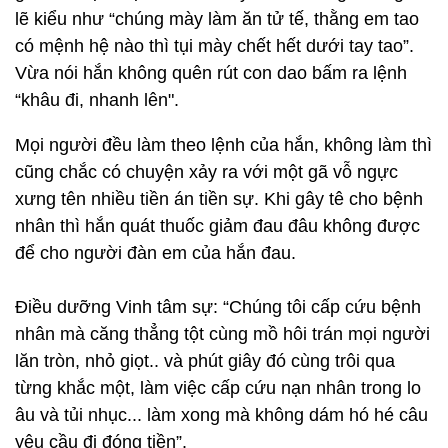
lẽ kiểu như “chúng mày làm ăn tử tế, thằng em tao
có mệnh hệ nào thì tụi mày chết hết dưới tay tao”.
Vừa nói hắn không quên rút con dao bấm ra lệnh
“khâu đi, nhanh lên".
Mọi người đều làm theo lệnh của hắn, không làm thì
cũng chắc có chuyện xảy ra với một gã vỗ ngực
xưng tên nhiều tiền án tiền sự. Khi gây tê cho bệnh
nhân thì hắn quát thuốc giảm đau đâu không được
để cho người đàn em của hắn đau.
Điều dưỡng Vinh tâm sự: “Chúng tôi cấp cứu bệnh
nhân mà căng thẳng tột cùng mồ hôi trán mọi người
lăn tròn, nhỏ giọt.. và phút giây đó cùng trôi qua
từng khắc một, làm việc cấp cứu nạn nhân trong lo
âu và tủi nhục... làm xong mà không dám hó hé câu
yêu cầu đi đóng tiền”.