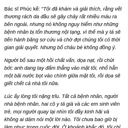
Bác sĩ Phúc kể: "
Tôi đã khám và giải thích, rằng vết
thương rách da đầu sẽ gây chảy rất nhiều máu ra
bên ngoài, nhưng nó không nguy hiểm như những
bệnh nhân bị tổn thương nội tạng, vì thế mà y tá sẽ
tiến hành băng sơ cứu và chờ đợi chúng tôi có thời
gian giải quyết. Nhưng bố cháu bé không đồng ý.
Người bố sau một hồi chất vấn, dọa nạt, rồi chửi
bới; anh dang tay đấm thẳng vào mặt tôi, nhổ hẳn
một bãi nước bọt vào chính giữa mặt tôi, rồi dọa sẽ
giết chết cả nhà tôi nữa.
Lúc ấy lòng tôi nặng trĩu. Tất cả bệnh nhân, người
nhà bệnh nhân, hai cô y tá già và các em sinh viên
trẻ, mọi người quay lại nhìn tôi đầy kinh hãi và
không ai dám nói một lời nào. Tôi chưa bao giờ bị
làm nhục trong cuộc đời. Ở khoảnh khắc đó, tôi chỉ