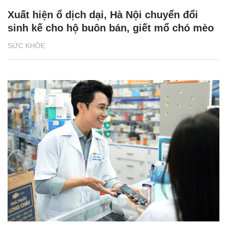
Xuất hiện ổ dịch dại, Hà Nội chuyển đổi
sinh kế cho hộ buôn bán, giết mổ chó mèo
SỨC KHỎE