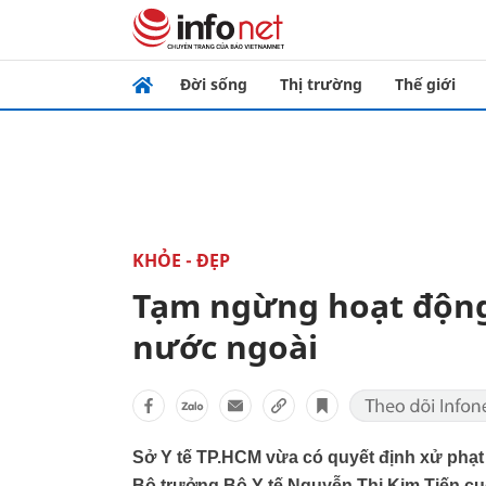
Đời sống
Thị trường
Thế giới
KHỎE - ĐẸP
Tạm ngừng hoạt động
nước ngoài
Sở Y tế TP.HCM vừa có quyết định xử phạt
Bộ trưởng Bộ Y tế Nguyễn Thị Kim Tiến cu