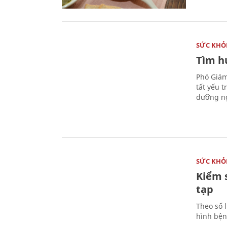
SỨC KHỎ
Tìm hư
Phó Giám
tất yếu 
dưỡng ng
SỨC KHỎ
Kiểm 
tạp
Theo số l
hình bện