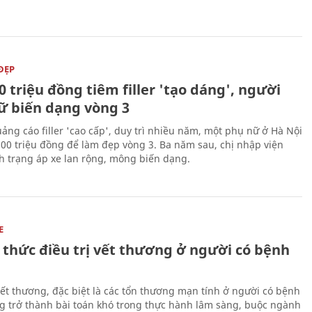
ĐẸP
0 triệu đồng tiêm filler 'tạo dáng', người
ữ biến dạng vòng 3
uảng cáo filler 'cao cấp', duy trì nhiều năm, một phụ nữ ở Hà Nội
100 triệu đồng để làm đẹp vòng 3. Ba năm sau, chị nhập viện
nh trạng áp xe lan rộng, mông biến dạng.
E
 thức điều trị vết thương ở người có bệnh
 vết thương, đặc biệt là các tổn thương mạn tính ở người có bệnh
g trở thành bài toán khó trong thực hành lâm sàng, buộc ngành