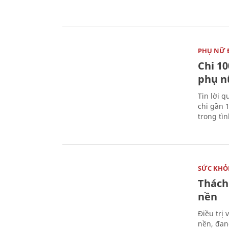
PHỤ NỮ 
Chi 10
phụ n
Tin lời q
chi gần 
trong tì
SỨC KHỎ
Thách
nền
Điều trị
nền, đan