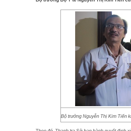
Bộ trưởng Nguyễn Thị Kim Tiến k
Theo đó, Thanh tra Sở ban hành quyết định x