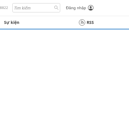
18822
Đăng nhập
Sự kiện
RSS