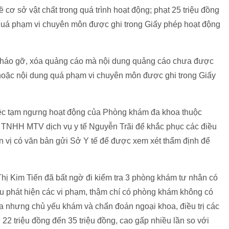
 cơ sở vật chất trong quá trình hoạt động; phạt 25 triệu đồng
quá phạm vi chuyên môn được ghi trong Giấy phép hoạt động
tháo gỡ, xóa quảng cáo mà nội dung quảng cáo chưa được
oặc nội dung quá phạm vi chuyên môn được ghi trong Giấy
iệc tạm ngưng hoạt động của Phòng khám đa khoa thuộc
 TNHH MTV dịch vụ y tế Nguyễn Trãi để khắc phục các điều
n vị có văn bản gửi Sở Y tế để được xem xét thẩm định để
hị Kim Tiến đã bất ngờ đi kiểm tra 3 phòng khám tư nhân có
u phát hiện các vi phạm, thậm chí có phòng khám không có
a nhưng chủ yếu khám và chẩn đoán ngoại khoa, điều trị các
 từ 22 triệu đồng đến 35 triệu đồng, cao gấp nhiều lần so với