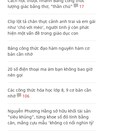
Cách học thuộc nhanh Bảng công thức
lượng giác bằng thơ, "thần chú"
17
Clip lột tả chân thực cảnh anh trai và em gái
như 'chó với mèo', người tinh ý còn phát
hiện một vấn đề trong giáo dục con
Bảng công thức đạo hàm nguyên hàm cơ
bản cần nhớ
20 số điện thoại ma ám bạn không bao giờ
nên gọi
Các công thức hóa học lớp 8, 9 cơ bản cần
nhớ
106
Nguyễn Phương Hằng sở hữu khối tài sản
"siêu khủng", từng khoe sổ đỏ tính bằng
cân, mắng cựu mẫu 'không có nổi nghìn tỷ'