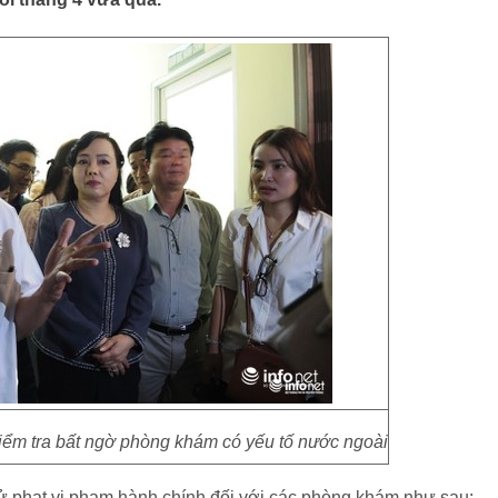
iểm tra bất ngờ phòng khám có yếu tố nước ngoài
ử phạt vi phạm hành chính đối với các phòng khám như sau: