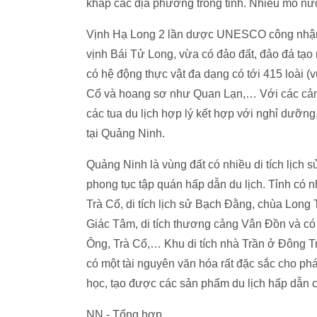
khắp các địa phương trong tỉnh. Nhiều mỏ n
Vịnh Hạ Long 2 lần dược UNESCO công nhận Di
vịnh Bái Tử Long, vừa có đảo đất, đảo đá tạo n
có hệ động thực vật đa dạng có tới 415 loài 
Cổ và hoang sơ như Quan Lạn,… Với các cảnh
các tua du lịch hợp lý kết hợp với nghỉ dưỡn
tại Quảng Ninh.
Quảng Ninh là vùng đất có nhiều di tích lịch sử
phong tục tập quán hấp dẫn du lịch. Tỉnh có 
Trà Cổ, di tích lịch sử Bạch Đằng, chùa Long
Giác Tâm, di tích thương cảng Vân Đồn và có
Ông, Trà Cổ,… Khu di tích nhà Trần ở Đông T
có một tài nguyên văn hóa rất đặc sắc cho phá
học, tạo được các sản phẩm du lịch hấp dẫn c
NN - Tổng hợp