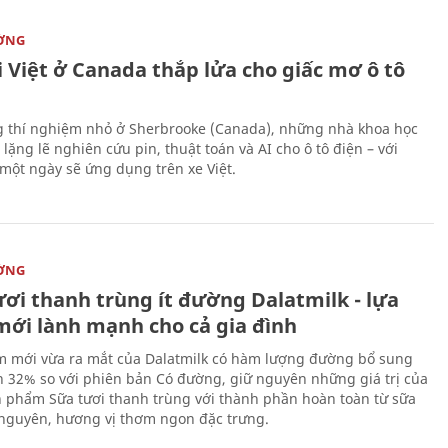
ỜNG
 Việt ở Canada thắp lửa cho giấc mơ ô tô
 thí nghiệm nhỏ ở Sherbrooke (Canada), những nhà khoa học
lặng lẽ nghiên cứu pin, thuật toán và AI cho ô tô điện – với
 một ngày sẽ ứng dụng trên xe Việt.
ỜNG
ươi thanh trùng ít đường Dalatmilk - lựa
mới lành mạnh cho cả gia đình
 mới vừa ra mắt của Dalatmilk có hàm lượng đường bổ sung
 32% so với phiên bản Có đường, giữ nguyên những giá trị của
 phẩm Sữa tươi thanh trùng với thành phần hoàn toàn từ sữa
 nguyên, hương vị thơm ngon đặc trưng.