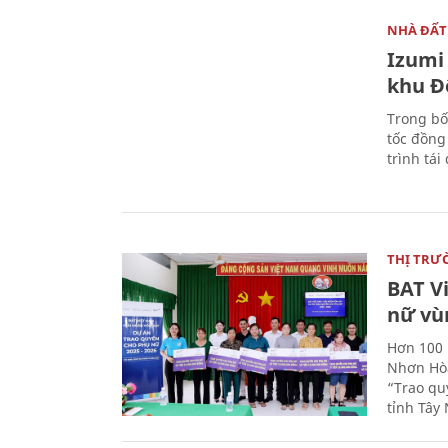
NHÀ ĐẤT
Izumi 
khu Đ
Trong bố
tốc đồng
trình tái
THỊ TRƯ
BAT V
nữ vù
Hơn 100 
Nhơn Hòa
“Trao qu
tỉnh Tây 