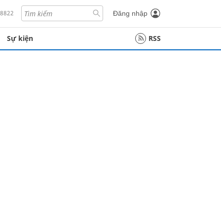
18822
Đăng nhập
Sự kiện
RSS