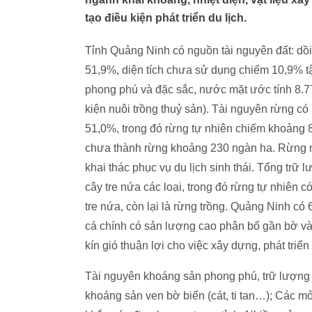
tạo điều kiện phát triển du lịch.
Tỉnh Quảng Ninh có nguồn tài nguyên đất: dồ
51,9%, diện tích chưa sử dụng chiếm 10,9% t
phong phú và đặc sắc, nước mặt ước tính 8.7
kiện nuôi trồng thuỷ sản). Tài nguyên rừng có
51,0%, trong đó rừng tự nhiên chiếm khoảng 
chưa thành rừng khoảng 230 ngàn ha. Rừng n
khai thác phục vụ du lịch sinh thái. Tổng trữ
cây tre nứa các loại, trong đó rừng tự nhiên 
tre nứa, còn lại là rừng trồng. Quảng Ninh có
cá chính có sản lượng cao phân bố gần bờ và
kín gió thuận lợi cho việc xây dựng, phát tri
Tài nguyên khoáng sản phong phú, trữ lượng 
khoáng sản ven bờ biển (cát, ti tan…); Các mỏ