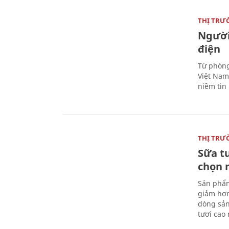
THỊ TRƯ
Người
điện
Từ phòng
Việt Nam 
niềm tin
THỊ TRƯ
Sữa t
chọn 
Sản phẩm
giảm hơn
dòng sản
tươi cao