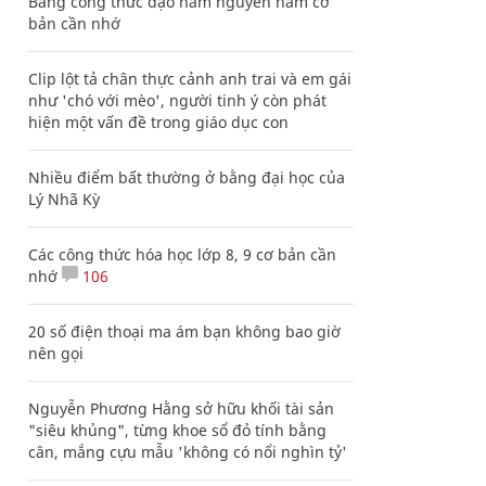
Bảng công thức đạo hàm nguyên hàm cơ
bản cần nhớ
Clip lột tả chân thực cảnh anh trai và em gái
như 'chó với mèo', người tinh ý còn phát
hiện một vấn đề trong giáo dục con
Nhiều điểm bất thường ở bằng đại học của
Lý Nhã Kỳ
Các công thức hóa học lớp 8, 9 cơ bản cần
nhớ
106
20 số điện thoại ma ám bạn không bao giờ
nên gọi
Nguyễn Phương Hằng sở hữu khối tài sản
"siêu khủng", từng khoe sổ đỏ tính bằng
cân, mắng cựu mẫu 'không có nổi nghìn tỷ'