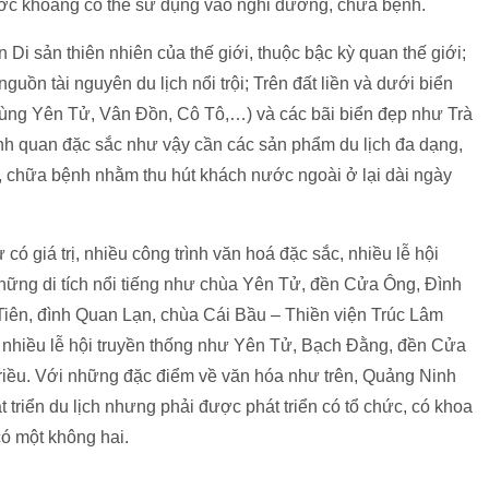
ước khoáng có thể sử dụng vào nghỉ dưỡng, chữa bệnh.
 sản thiên nhiên của thế giới, thuộc bậc kỳ quan thế giới;
guồn tài nguyên du lịch nổi trội; Trên đất liền và dưới biển
(vùng Yên Tử, Vân Đồn, Cô Tô,…) và các bãi biển đẹp như Trà
 quan đặc sắc như vậy cần các sản phẩm du lịch đa dạng,
g, chữa bệnh nhằm thu hút khách nước ngoài ở lại dài ngày
 có giá trị, nhiều công trình văn hoá đặc sắc, nhiều lễ hội
những di tích nổi tiếng như chùa Yên Tử, đền Cửa Ông, Đình
 Tiên, đình Quan Lạn, chùa Cái Bầu – Thiền viện Trúc Lâm
 nhiều lễ hội truyền thống như Yên Tử, Bạch Đằng, đền Cửa
riều. Với những đặc điểm về văn hóa như trên, Quảng Ninh
t triển du lịch nhưng phải được phát triển có tổ chức, có khoa
ó một không hai.