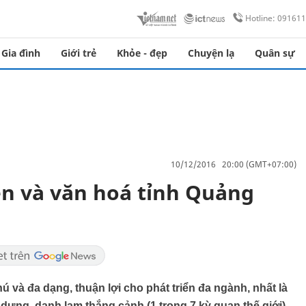
Hotline: 09161
Gia đình
Giới trẻ
Khỏe - đẹp
Chuyện lạ
Quân sự
10/12/2016 20:00 (GMT+07:00)
ên và văn hoá tỉnh Quảng
và đa dạng, thuận lợi cho phát triển đa ngành, nhất là
y dựng, danh lam thắng cảnh (1 trong 7 kỳ quan thế giới)