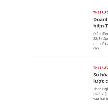
THỊ TRƯ
Doanh
hiện 
Diễn đàn
22/8) tậ
nhìn Việ
cao.
THỊ TRƯ
Số hóa
lược 
Theo Ngh
UOB Việt
vào hai t