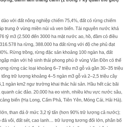
i dào với đất nông nghiệp chiếm 75,4%, đất có rừng chiếm
ập trung ở vùng miền núi và ven biển. Tài nguyên nước khá
76 tỷ m3 (2.500 đến 3000 ha mặt nước ao, hồ, đầm có điều
 316.578 ha rừng, 388.000 ha đất rừng với độ che phủ đạt
80%. Rừng trồng, rừng đặc sản khoảng 100 ngàn ha, đất
gập mặn với hệ sinh thái phong phú ở vùng Vân Đồn có thể
 lượng rừng các loại khoảng 6–7 triệu m3 gỗ và gần 30–35 triệu
có tổng trữ lượng khoảng 4–5 ngàn m3 gỗ và 2–2,5 triệu cây
 6,1 ngàn km2 ngư trường khai thác hải sản. Hầu hết các bãi
 quanh các đảo. 20.000 ha eo vịnh, nhiều khu vực nước sâu,
ển cảng biển (Hạ Long, Cẩm Phả, Tiên Yên, Móng Cái, Hải Hà).
lớn, than đá ở mức 3,2 tỷ tấn (hơn 90% trữ lượng cả nước);
 đá vôi, đất sét, cao lanh… trữ lượng tương đối lớn, phân bố