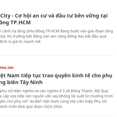
City - Cơ hội an cư và đầu tư bền vững tại
ông TP.HCM
i cảnh hạ tầng phía Đông TP.HCM đang bước vào giai đoạn tăng
 bộ, thị trường bất động sản ven sông Đồng Nai bắt đầu quá
 định vị giá trị mạnh mẽ.
ỜNG 24H
iệt Nam tiếp tục trao quyền kinh tế cho phụ
ng biên Tây Ninh
phụ nữ diện nghèo và cận nghèo ở 3 xã Đông Thành, Mỹ Quý,
 Lập vừa tiếp cận nguồn vốn vay không lãi suất từ chương trình
yền cho phụ nữ” do BAT Việt Nam cùng Hội Liên hiệp Phụ nữ
Ninh triển khai giai đoạn 2025-2026.