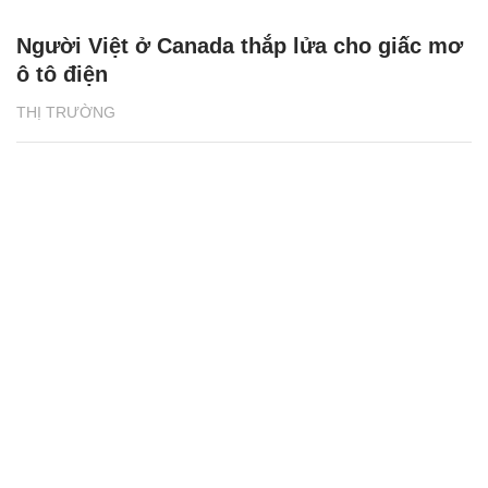
Người Việt ở Canada thắp lửa cho giấc mơ
ô tô điện
THỊ TRƯỜNG