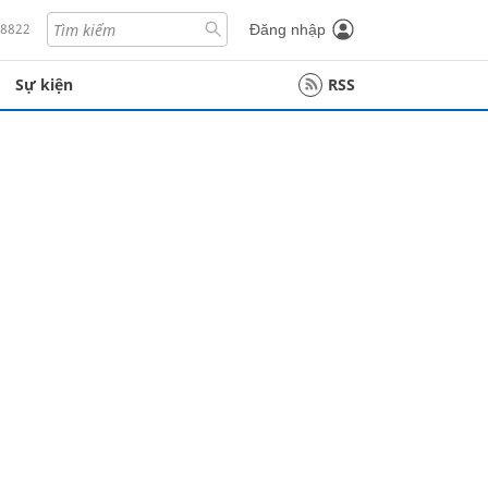
18822
Đăng nhập
Sự kiện
RSS