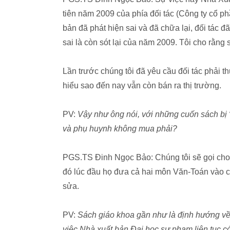
tiên năm 2009 của phía đối tác (Công ty cổ ph
bản đã phát hiện sai và đã chữa lại, đối tác đã
sai là còn sót lại của năm 2009. Tôi cho rằng
Lần trước chúng tôi đã yêu cầu đối tác phải t
hiểu sao đến nay vẫn còn bán ra thị trường.
PV:
Vậy như ông nói, với những cuốn sách bị “
và phụ huynh không mua phải?
PGS.TS Đinh Ngọc Bảo: Chúng tôi sẽ gọi cho đ
đó lúc đầu họ đưa cả hai môn Văn-Toán vào c
sửa.
PV:
Sách giáo khoa gần như là định hướng về t
việc Nhà xuất bản Đại học sư phạm liên tục có