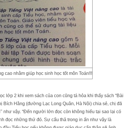
ng cao nhằm giúp học sinh học tốt môn Toán!!!
ọc lớp 2 khi xem sách của con cũng tá hỏa khi thấy sách “Bài
Chị Bích Hằng (đường Lạc Long Quân, Hà Nội) chia sẻ, chị đã
" như vậy. “Đến người lớn đọc còn không hiểu tại sao lại có
ình đọc những thứ đó. Sự cẩu thả trong in ấn như vậy là
p đầu Tiểu học nếu không được giáo dục cẩn thận sẽ ảnh