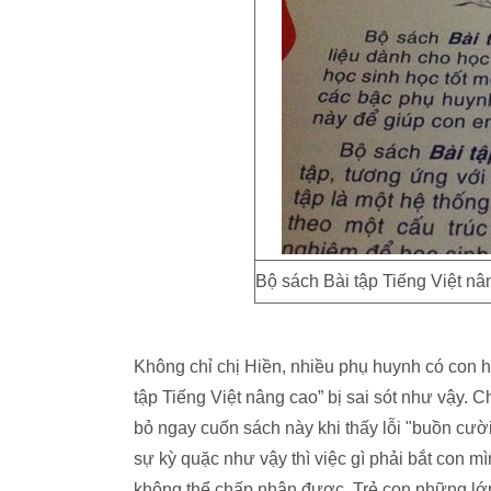
Bộ sách Bài tập Tiếng Việt nâ
Không chỉ chị Hiền, nhiều phụ huynh có con h
tập Tiếng Việt nâng cao” bị sai sót như vậy. 
bỏ ngay cuốn sách này khi thấy lỗi "buồn cười
sự kỳ quặc như vậy thì việc gì phải bắt con m
không thể chấp nhận được. Trẻ con những lớ