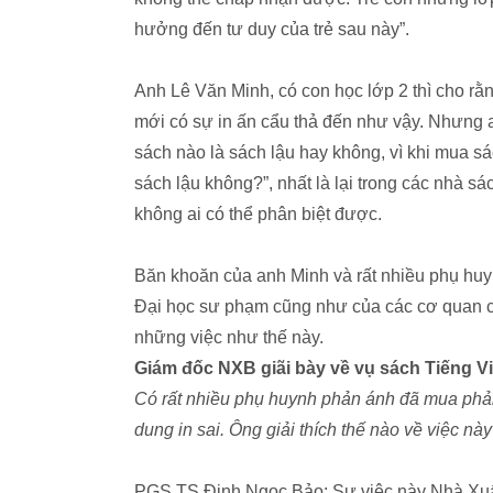
hưởng đến tư duy của trẻ sau này”.
Anh Lê Văn Minh, có con học lớp 2 thì cho rằ
mới có sự in ấn cẩu thả đến như vậy. Nhưng 
sách nào là sách lậu hay không, vì khi mua s
sách lậu không?”, nhất là lại trong các nhà s
không ai có thể phân biệt được.
Băn khoăn của anh Minh và rất nhiều phụ huyn
Đại học sư phạm cũng như của các cơ quan ch
những việc như thế này.
Giám đốc NXB giãi bày về vụ sách Tiếng Việ
Có rất nhiều phụ huynh phản ánh đã mua phải 
dung in sai. Ông giải thích thế nào về việc nà
PGS.TS Đinh Ngọc Bảo: Sự việc này Nhà Xuất