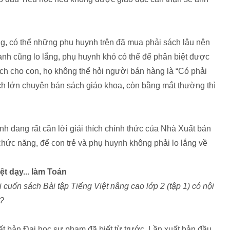
ng, có thể những phụ huynh trên đã mua phải sách lậu nên
anh cũng lo lắng, phụ huynh khó có thể để phân biệt được
ách cho con, họ không thể hỏi người bán hàng là “Có phải
ách lớn chuyên bán sách giáo khoa, còn bằng mắt thường thì
h đang rất cần lời giải thích chính thức của Nhà Xuất bản
ức năng, để con trẻ và phụ huynh không phải lo lắng về
t dạy... làm Toán
cuốn sách Bài tập Tiếng Việt nâng cao lớp 2 (tập 1) có nội
y?
 bản Đại học sư phạm đã biết từ trước. Lần xuất bản đầu