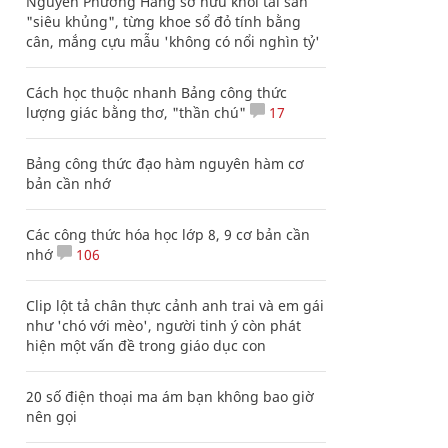
Nguyễn Phương Hằng sở hữu khối tài sản
"siêu khủng", từng khoe sổ đỏ tính bằng
cân, mắng cựu mẫu 'không có nổi nghìn tỷ'
Cách học thuộc nhanh Bảng công thức
lượng giác bằng thơ, "thần chú"
17
Bảng công thức đạo hàm nguyên hàm cơ
bản cần nhớ
Các công thức hóa học lớp 8, 9 cơ bản cần
nhớ
106
Clip lột tả chân thực cảnh anh trai và em gái
như 'chó với mèo', người tinh ý còn phát
hiện một vấn đề trong giáo dục con
20 số điện thoại ma ám bạn không bao giờ
nên gọi