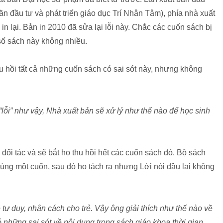
ần đầu tư và phát triển giáo dục Trí Nhân Tâm), phía nhà xuất
 in lại. Bản in 2010 đã sửa lại lỗi này. Chắc các cuốn sách bị
 số sách này không nhiều.
hu hồi tất cả những cuốn sách có sai sót này, nhưng không
lỗi” như vậy, Nhà xuất bản sẽ xử lý như thế nào để học sinh
ối tác và sẽ bắt họ thu hồi hết các cuốn sách đó. Bộ sách
ùng một cuốn, sau đó họ tách ra nhưng Lời nói đầu lại không
ư duy, nhân cách cho trẻ. Vậy ông giải thích như thế nào về
 những sai sót về nội dung trong sách giáo khoa thời gian