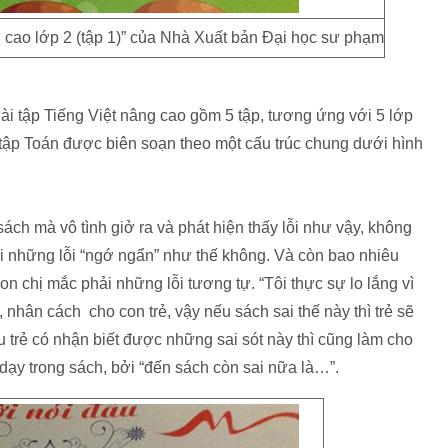
g cao lớp 2 (tập 1)” của Nhà Xuất bản Đại học sư phạm
i tập Tiếng Việt nâng cao gồm 5 tập, tương ứng với 5 lớp
i tập Toán được biên soạn theo một cấu trúc chung dưới hình
sách mà vô tình giở ra và phát hiện thấy lỗi như vậy, không
i những lỗi “ngớ ngẩn” như thế không. Và còn bao nhiêu
n chị mắc phải những lỗi tương tự. “Tôi thực sự lo lắng vì
nhân cách cho con trẻ, vậy nếu sách sai thế này thì trẻ sẽ
trẻ có nhận biết được những sai sót này thì cũng làm cho
 dạy trong sách, bởi “đến sách còn sai nữa là…”.