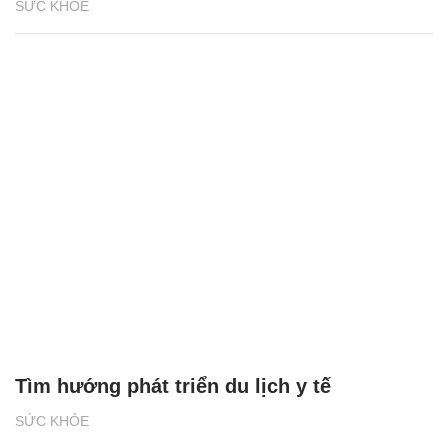
SỨC KHỎE
Tìm hướng phát triển du lịch y tế
SỨC KHỎE