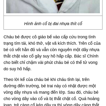
Hình ảnh cổ bị đai nhựa thít cổ
Cháu bé được cô giáo bế vào cấp cứu trong tình
trạng tím tái, khó thở, vật vã kích thích. Trên cổ của
bé có vết hằn đỏ và vẫn còn nguyên một dây nhựa
thắt chặt vào cổ gây suy hô hấp cấp. Bác sĩ Chính
cho biết chỉ chậm vài phút cháu bé có thể tử vong
do suy hô hấp.
Theo lời kể của cháu bé khi cháu tỉnh lại, trên
đường đến trường, bé trai này có nhặt được một
vòng dây nhựa và mang đến lớp. Sau đó, cháu bé
cho vòng dây vào cổ và bị thắt chặt cổ. Quá hoảng
loạn, trẻ càng cố kéo dây ra thì vòng dây càng thắt