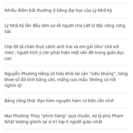
Nhiều điểm bất thường ở bằng đại học của Lý Nhã Kỳ
Lý Nhã Kỳ lần đầu tâm sự về người cha Liệt sĩ đặc công rừng
Sác
Clip lột tả chân thực cảnh anh trai và em gái như 'chó với
mèo', người tinh ý còn phát hiện một vấn đề trong giáo dục
con
Nguyễn Phương Hằng sở hữu khối tài sản "siêu khủng", từng
khoe sổ đỏ tính bằng cân, mắng cựu mẫu 'không có nổi
nghìn tỷ'
Bảng công thức đạo hàm nguyên hàm cơ bản cần nhớ
Mai Phương Thúy "phím hàng" quá chuẩn, vợ tỷ phú Phạm
Nhật Vượng giành lại vị trí top 5 người giàu nhất