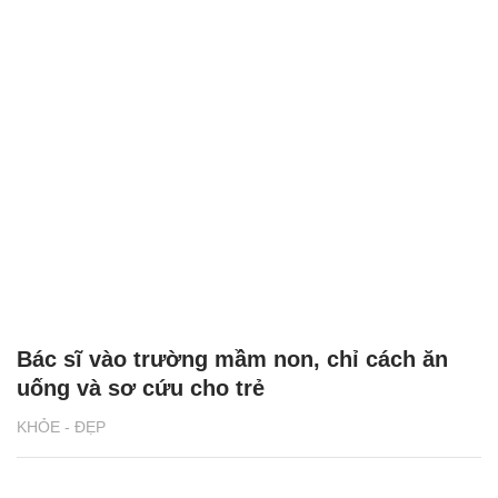
Bác sĩ vào trường mầm non, chỉ cách ăn
uống và sơ cứu cho trẻ
KHỎE - ĐẸP