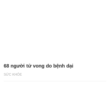
68 người tử vong do bệnh dại
SỨC KHỎE