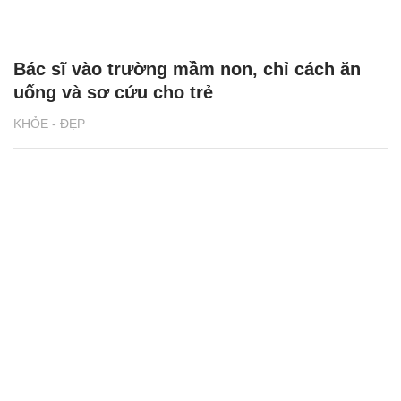
Bác sĩ vào trường mầm non, chỉ cách ăn
uống và sơ cứu cho trẻ
KHỎE - ĐẸP