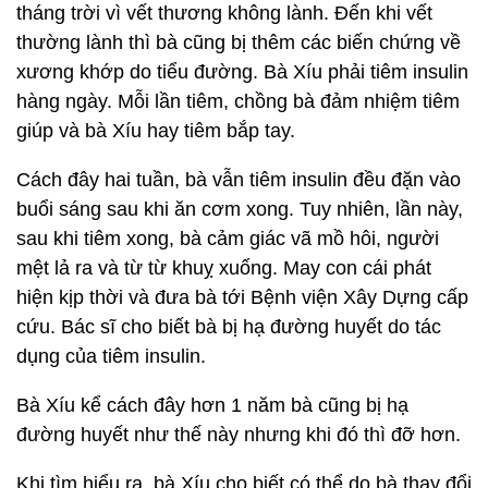
tháng trời vì vết thương không lành. Đến khi vết
thường lành thì bà cũng bị thêm các biến chứng về
xương khớp do tiểu đường. Bà Xíu phải tiêm insulin
hàng ngày. Mỗi lần tiêm, chồng bà đảm nhiệm tiêm
giúp và bà Xíu hay tiêm bắp tay.
Cách đây hai tuần, bà vẫn tiêm insulin đều đặn vào
buổi sáng sau khi ăn cơm xong. Tuy nhiên, lần này,
sau khi tiêm xong, bà cảm giác vã mồ hôi, người
mệt lả ra và từ từ khuỵ xuống. May con cái phát
hiện kịp thời và đưa bà tới Bệnh viện Xây Dựng cấp
cứu. Bác sĩ cho biết bà bị hạ đường huyết do tác
dụng của tiêm insulin.
Bà Xíu kể cách đây hơn 1 năm bà cũng bị hạ
đường huyết như thế này nhưng khi đó thì đỡ hơn.
Khi tìm hiểu ra, bà Xíu cho biết có thể do bà thay đổi