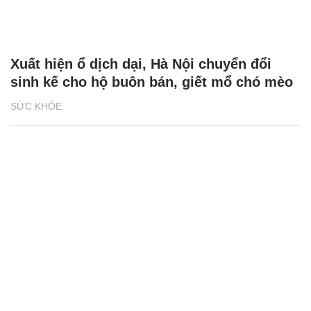
Xuất hiện ổ dịch dại, Hà Nội chuyển đổi
sinh kế cho hộ buôn bán, giết mổ chó mèo
SỨC KHỎE