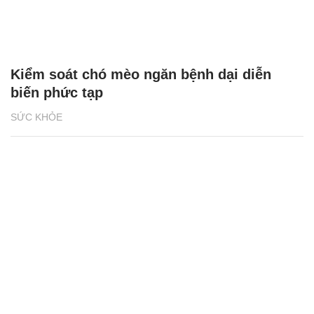
Kiểm soát chó mèo ngăn bệnh dại diễn
biến phức tạp
SỨC KHỎE