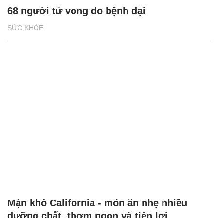
68 người tử vong do bệnh dại
SỨC KHỎE
Mận khô California - món ăn nhẹ nhiều
dưỡng chất, thơm ngon và tiện lợi