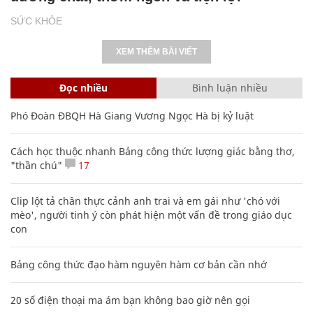
SỨC KHỎE
XEM THÊM BÀI VIẾT
Đọc nhiều
Bình luận nhiều
Phó Đoàn ĐBQH Hà Giang Vương Ngọc Hà bị kỷ luật
Cách học thuộc nhanh Bảng công thức lượng giác bằng thơ,
"thần chú"
17
Clip lột tả chân thực cảnh anh trai và em gái như 'chó với
mèo', người tinh ý còn phát hiện một vấn đề trong giáo dục
con
Bảng công thức đạo hàm nguyên hàm cơ bản cần nhớ
20 số điện thoại ma ám bạn không bao giờ nên gọi