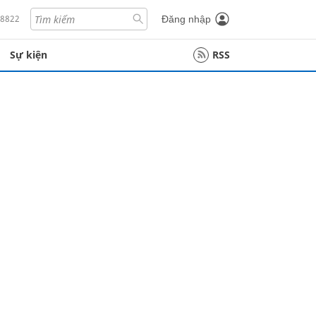
18822
Đăng nhập
Sự kiện
RSS