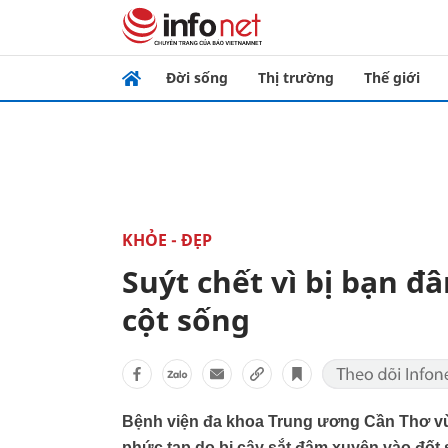
Đời sống
Thị trường
Thế giới
KHỎE - ĐẸP
Suýt chết vì bị bạn đ
cột sống
Bệnh viện đa khoa Trung ương Cần Thơ v
phức tạp do bị cây sắt đâm xuyên vào đốt 