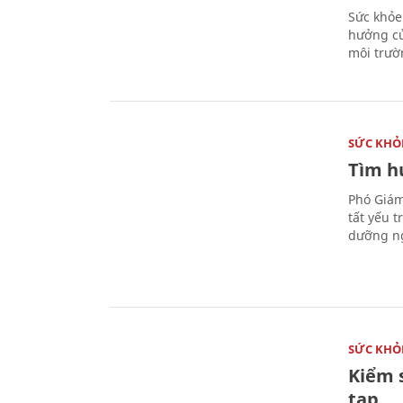
Sức khỏe
hưởng củ
môi trườ
SỨC KHỎ
Tìm hư
Phó Giám
tất yếu 
dưỡng ng
SỨC KHỎ
Kiểm 
tạp