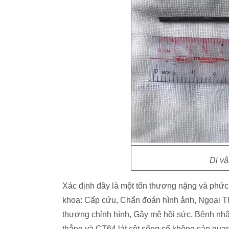
Dị vậ
Xác định đây là một tổn thương nặng và phức
khoa: Cấp cứu, Chẩn đoán hình ảnh, Ngoại 
thương chỉnh hình, Gây mê hồi sức. Bệnh nhâ
thẳng và CT64 lát cột sống cổ không cản quan