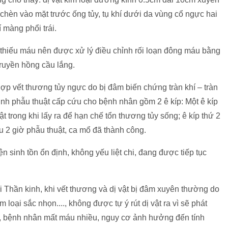
chèn vào mặt trước ống tủy, tụ khí dưới da vùng cổ ngực hai
í màng phổi trái.
 thiếu máu nên được xử lý điều chỉnh rối loạn đông máu bằng
truyền hồng cầu lắng.
hợp vết thương tủy ngực do bị đâm biến chứng tràn khí – tràn
nh phẫu thuật cấp cứu cho bệnh nhân gồm 2 ê kíp: Một ê kíp
ật trong khi lấy ra để hạn chế tổn thương tủy sống; ê kíp thứ 2
u 2 giờ phẫu thuật, ca mổ đã thành công.
ện sinh tồn ổn định, không yếu liệt chi, đang được tiếp tục
hần kinh, khi vết thương và dị vật bị đâm xuyên thường do
loại sắc nhọn...., không được tự ý rút dị vật ra vì sẽ phát
ạp, bệnh nhân mất máu nhiều, nguy cơ ảnh hưởng đến tính