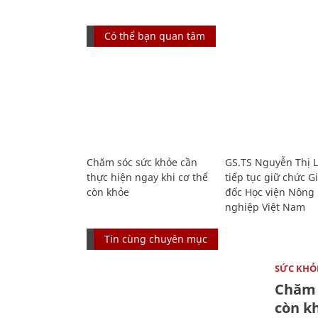
Có thể bạn quan tâm
Chăm sóc sức khỏe cần
GS.TS Nguyễn Thị 
thực hiện ngay khi cơ thể
tiếp tục giữ chức 
còn khỏe
đốc Học viện Nông
nghiệp Việt Nam
Tin cùng chuyên mục
SỨC KHỎ
Chăm 
còn k