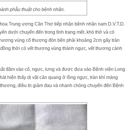
 hành phẫu thuật cho bệnh nhân.
 khoa Trung ương Cần Thơ tiếp nhận bệnh nhân nam D.V.T.D.
yến dưới chuyển đến trong tình trạng mệt, khó thở và có
 thương vùng cổ thượng đòn bên phải khoảng 2cm gây tràn
i, đồng thời có vết thương vùng thành ngực, vết thương cánh
sắt đâm vào cổ, ngực, lưng và được đưa vào Bệnh viện Long
t hiện thấy dị vật cản quang ở lồng ngực, tràn khí màng
t thương, điều trị giảm đau và nhanh chóng chuyển đến Bệnh