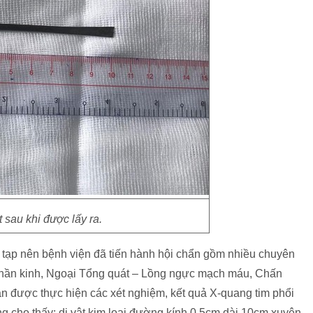
t sau khi được lấy ra.
 tạp nên bệnh viện đã tiến hành hội chẩn gồm nhiều chuyên
Thần kinh, Ngoại Tổng quát – Lồng ngực mạch máu, Chấn
n được thực hiện các xét nghiệm, kết quả X-quang tim phổi
g cho thấy: dị vật kim loại đường kính 0.5cm dài 10cm xuyên