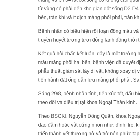
từ vùng cổ phải đến khe gian đốt sống D3-D4 
bên, tràn khí và ít dịch màng phổi phải, tràn kh
Bệnh nhân có biểu hiện rối loạn đông máu và
truyền huyết tương tươi đông lạnh đồng thời 
Kết quả hội chẩn kết luận, đây là một trường 
máu màng phổi hai bên, bệnh viện đã quyết đị
phẫu thuật giám sát lấy dị vật, không xoay dị v
tiến hành đặt ống dẫn lưu màng phổi phải. Sa
Sáng 29/8, bệnh nhân tỉnh, tiếp xúc tốt, dấu hi
theo dõi và điều trị tại khoa Ngoại Thần kinh.
Theo BSCKI. Nguyễn Đông Quân, khoa Ngoại T
dao đâm hoặc vật cứng nhọn như: đinh, tre, kim 
triển thành vết thương hở và trở nên phức t