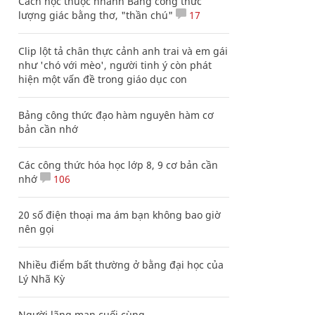
Cách học thuộc nhanh Bảng công thức
lượng giác bằng thơ, "thần chú"
17
Clip lột tả chân thực cảnh anh trai và em gái
như 'chó với mèo', người tinh ý còn phát
hiện một vấn đề trong giáo dục con
Bảng công thức đạo hàm nguyên hàm cơ
bản cần nhớ
Các công thức hóa học lớp 8, 9 cơ bản cần
nhớ
106
20 số điện thoại ma ám bạn không bao giờ
nên gọi
Nhiều điểm bất thường ở bằng đại học của
Lý Nhã Kỳ
Người lãng mạn cuối cùng