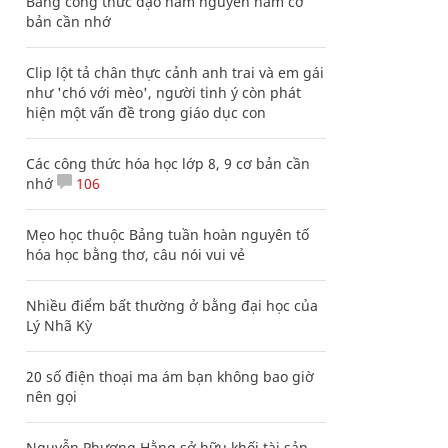
Bảng công thức đạo hàm nguyên hàm cơ
bản cần nhớ
Clip lột tả chân thực cảnh anh trai và em gái
như 'chó với mèo', người tinh ý còn phát
hiện một vấn đề trong giáo dục con
Các công thức hóa học lớp 8, 9 cơ bản cần
nhớ
106
Mẹo học thuộc Bảng tuần hoàn nguyên tố
hóa học bằng thơ, câu nói vui vẻ
Nhiều điểm bất thường ở bằng đại học của
Lý Nhã Kỳ
20 số điện thoại ma ám bạn không bao giờ
nên gọi
Nguyễn Phương Hằng sở hữu khối tài sản