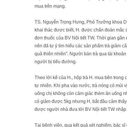
mua trên mạng.
TS. Nguyễn Trọng Hưng, Phó Trưởng khoa Dinh
khai thác được biết, H. được chẩn đoán mắc đ
đơn thuốc của BV Nội tiết TW. Thời gian gần đâ
nên đã tự ý tìm hiểu các sản phẩm trà giảm c
quả thiên nhiên”. Người bán trà qua tài khoản
người bị tiểu đường.
Theo lời kể của H., hộp trà H. mua bên trong 
tự nhiên. Khi pha vào nước, trà nóng có mùi 
uống chị không còn cảm giác thèm ăn uống n
có giảm được 5kg nhưng H. bắt đầu cảm thấy c
được người nhà đưa tới BV Nội tiết TW nhập 
Tại bệnh viện, qua kết quả xét nghiệm, bác s