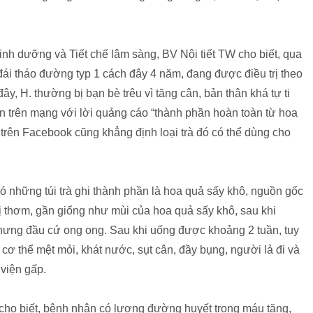
 dưỡng và Tiết chế lâm sàng, BV Nội tiết TW cho biết, qua
ái tháo đường typ 1 cách đây 4 năm, đang được điều trị theo
y, H. thường bị bạn bè trêu vì tăng cân, bản thân khá tự ti
ân trên mạng với lời quảng cáo “thành phần hoàn toàn từ hoa
 trên Facebook cũng khẳng định loại trà đó có thể dùng cho
có những túi trà ghi thành phần là hoa quả sấy khô, nguồn gốc
vị thơm, gần giống như mùi của hoa quả sấy khô, sau khi
hưng đầu cứ ong ong. Sau khi uống được khoảng 2 tuần, tuy
ơ thể mệt mỏi, khát nước, sụt cân, đầy bụng, người lả đi và
viện gấp.
ĩ cho biết, bệnh nhân có lượng đường huyết trong máu tăng,