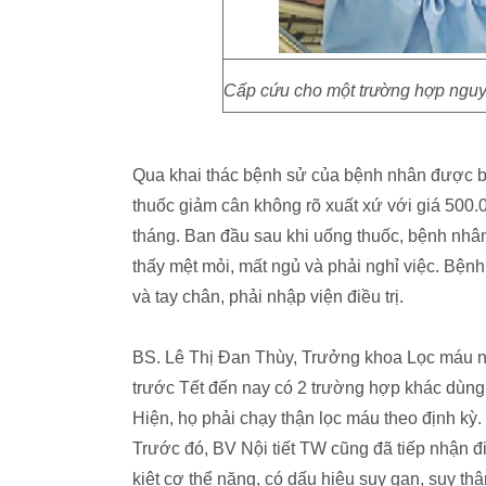
Cấp cứu cho một trường hợp nguy 
Qua khai thác bệnh sử của bệnh nhân được bi
thuốc giảm cân không rõ xuất xứ với giá 500.
tháng. Ban đầu sau khi uống thuốc, bệnh nhâ
thấy mệt mỏi, mất ngủ và phải nghỉ việc. Bệnh c
và tay chân, phải nhập viện điều trị.
BS. Lê Thị Đan Thùy, Trưởng khoa Lọc máu nội
trước Tết đến nay có 2 trường hợp khác dùng
Hiện, họ phải chạy thận lọc máu theo định kỳ.
Trước đó, BV Nội tiết TW cũng đã tiếp nhận đi
kiệt cơ thể nặng, có dấu hiệu suy gan, suy t