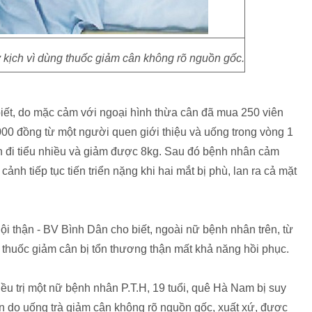
kịch vì dùng thuốc giảm cân không rõ nguồn gốc.
ết, do mặc cảm với ngoại hình thừa cân đã mua 250 viên
000 đồng từ một người quen giới thiệu và uống trong vòng 1
n đi tiểu nhiều và giảm được 8kg. Sau đó bệnh nhân cảm
ảnh tiếp tục tiến triển nặng khi hai mắt bị phù, lan ra cả mặt
 thận - BV Bình Dân cho biết, ngoài nữ bệnh nhân trên, từ
 thuốc giảm cân bị tổn thương thận mất khả năng hồi phục.
ều trị một nữ bệnh nhân P.T.H, 19 tuổi, quê Hà Nam bị suy
hận do uống trà giảm cân không rõ nguồn gốc, xuất xứ, được