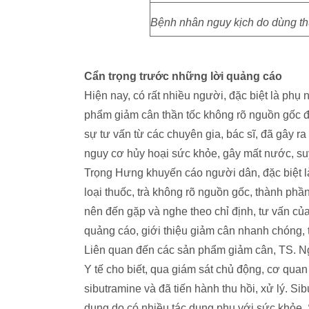
Bệnh nhân nguy kịch do dùng thu
Cẩn trọng trước những lời quảng cáo
Hiện nay, có rất nhiều người, đặc biệt là ph
phẩm giảm cân thần tốc không rõ nguồn gốc 
sự tư vấn từ các chuyên gia, bác sĩ, đã gây r
nguy cơ hủy hoại sức khỏe, gây mất nước, s
Trọng Hưng khuyến cáo người dân, đặc biệt 
loại thuốc, trà không rõ nguồn gốc, thành phầ
nên đến gặp và nghe theo chỉ định, tư vấn củ
quảng cáo, giới thiệu giảm cân nhanh chóng, t
Liên quan đến các sản phẩm giảm cân, TS. 
Y tế cho biết, qua giám sát chủ động, cơ qu
sibutramine và đã tiến hành thu hồi, xử lý. S
dụng do có nhiều tác dụng phụ với sức khỏe. 