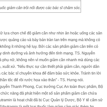
ốc giảm cân trôi nổi được các bác sĩ chăm sóc.
ụ nữ lựa chọn chế độ giảm cân như nhịn ăn hoặc uống các sản
được quảng cáo và bày bán tràn lan trên mạng mà không có
a không ít những hệ lụy. Bởi các sản phẩm giảm cân trên có
uy dinh dưỡng và ảnh hưởng đến tính mạng. TS. Nguyễn
là phụ nữ, không nên vì muốn giảm cân nhanh mà dùng các
n, xuất xứ. “Nếu thực sự cần thiết phải giảm cân, người dân
a các bác sĩ chuyên khoa để đảm bảo sức khỏe. Tránh tin lời
hần tốc để rồi rước họa vào thân” - TS. Hưng nói.
Nguyễn Thanh Phong, Cục trưởng Cục An toàn thực phẩm, Bộ
an chức năng đã phát hiện một số sản phẩm giảm cân chứa
ibutramin là hoạt chất đã bị Cục Quản lý Dược, Bộ Y tế cấm sử
Sibutramin là một loại thuốc làm giảm cảm giác thèm ăn,