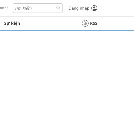
18822
Đăng nhập
Sự kiện
RSS