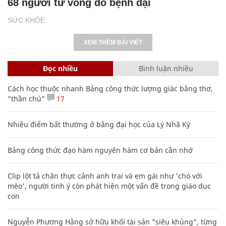
68 người tử vong do bệnh dại
SỨC KHỎE
XEM THÊM BÀI VIẾT
Đọc nhiều
Bình luận nhiều
Cách học thuộc nhanh Bảng công thức lượng giác bằng thơ,
"thần chú"
17
Nhiều điểm bất thường ở bằng đại học của Lý Nhã Kỳ
Bảng công thức đạo hàm nguyên hàm cơ bản cần nhớ
Clip lột tả chân thực cảnh anh trai và em gái như 'chó với
mèo', người tinh ý còn phát hiện một vấn đề trong giáo dục
con
Nguyễn Phương Hằng sở hữu khối tài sản "siêu khủng", từng