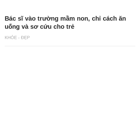
Bác sĩ vào trường mầm non, chỉ cách ăn
uống và sơ cứu cho trẻ
KHỎE - ĐẸP