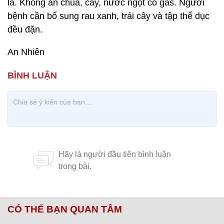
lá. Không ăn chua, cay, nước ngọt có gas. Người
bệnh cần bổ sung rau xanh, trái cây và tập thể dục
đều đặn.
An Nhiên
CÓ THỂ BẠN QUAN TÂM