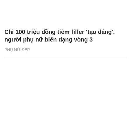
Chi 100 triệu đồng tiêm filler 'tạo dáng',
người phụ nữ biến dạng vòng 3
PHỤ NỮ ĐẸP