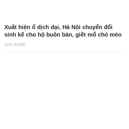
Xuất hiện ổ dịch dại, Hà Nội chuyển đổi
sinh kế cho hộ buôn bán, giết mổ chó mèo
SỨC KHỎE