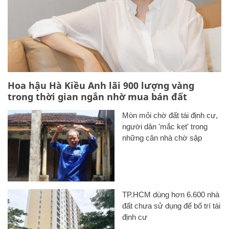
Hoa hậu Hà Kiều Anh lãi 900 lượng vàng
trong thời gian ngắn nhờ mua bán đất
Mòn mỏi chờ đất tái định cư,
người dân 'mắc kẹt' trong
những căn nhà chờ sập
TP.HCM dùng hơn 6.600 nhà
đất chưa sử dụng để bố trí tái
định cư