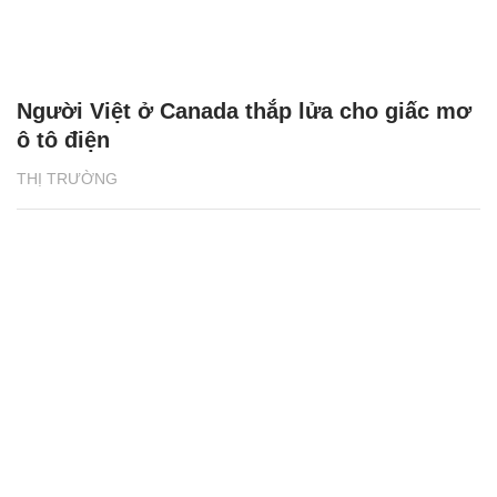
Người Việt ở Canada thắp lửa cho giấc mơ
ô tô điện
THỊ TRƯỜNG