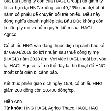
Gia Lai (Công ty con của HAGL Group) đã giảm tỷ
lệ sở hựu tại HNG xuống còn 49,23% sau đợt phát
hành cổ phiếu để chuyển đổi trái phiếu. Điều này
đồng nghĩa doanh nghiệp của Bầu Đức không còn
là công ty mẹ và nắm quyền kiểm soát HAGL
Agrico.
Cổ phiếu HNG vẫn đang thuộc diện bị cảnh báo kể
từ 09/04/2019 do lợi nhuận sau thuế công ty mẹ
(HAGL) năm 2018 âm. Với việc HAGL thoái bớt vốn
tại HAGL Agrico, rất có thể đây là thủ thuật để HNG
thoát khỏi diện bị cảnh báo.
Kết thúc phiên giao dịch ngày 15/8, cổ phiếu HNG
giảm 200 đồng còn 18.400 đồng/cp.
Hiền Anh
Từ khóa:
HNG HAGL Agrico Thaco HAGL HAG