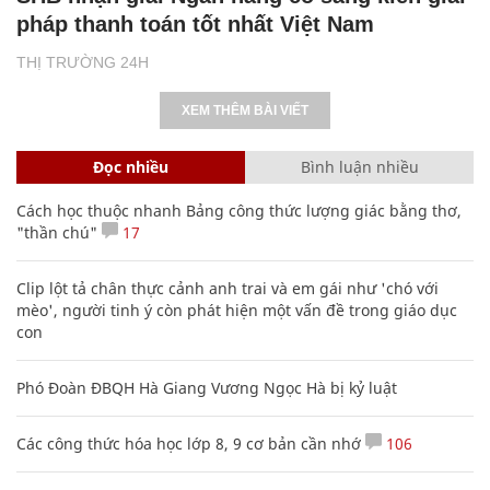
pháp thanh toán tốt nhất Việt Nam
THỊ TRƯỜNG 24H
XEM THÊM BÀI VIẾT
Đọc nhiều
Bình luận nhiều
Cách học thuộc nhanh Bảng công thức lượng giác bằng thơ,
"thần chú"
17
Clip lột tả chân thực cảnh anh trai và em gái như 'chó với
mèo', người tinh ý còn phát hiện một vấn đề trong giáo dục
con
Phó Đoàn ĐBQH Hà Giang Vương Ngọc Hà bị kỷ luật
Các công thức hóa học lớp 8, 9 cơ bản cần nhớ
106