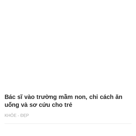
Bác sĩ vào trường mầm non, chỉ cách ăn
uống và sơ cứu cho trẻ
KHỎE - ĐẸP