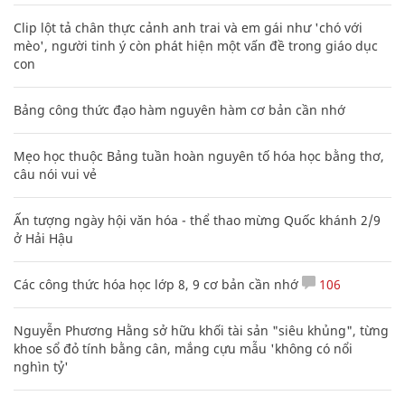
Clip lột tả chân thực cảnh anh trai và em gái như 'chó với
mèo', người tinh ý còn phát hiện một vấn đề trong giáo dục
con
Bảng công thức đạo hàm nguyên hàm cơ bản cần nhớ
Mẹo học thuộc Bảng tuần hoàn nguyên tố hóa học bằng thơ,
câu nói vui vẻ
Ấn tượng ngày hội văn hóa - thể thao mừng Quốc khánh 2/9
ở Hải Hậu
Các công thức hóa học lớp 8, 9 cơ bản cần nhớ
106
Nguyễn Phương Hằng sở hữu khối tài sản "siêu khủng", từng
khoe sổ đỏ tính bằng cân, mắng cựu mẫu 'không có nổi
nghìn tỷ'