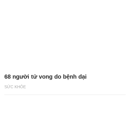
68 người tử vong do bệnh dại
SỨC KHỎE