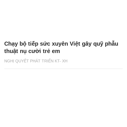
Chạy bộ tiếp sức xuyên Việt gây quỹ phẫu
thuật nụ cười trẻ em
NGHỊ QUYẾT PHÁT TRIỂN KT- XH