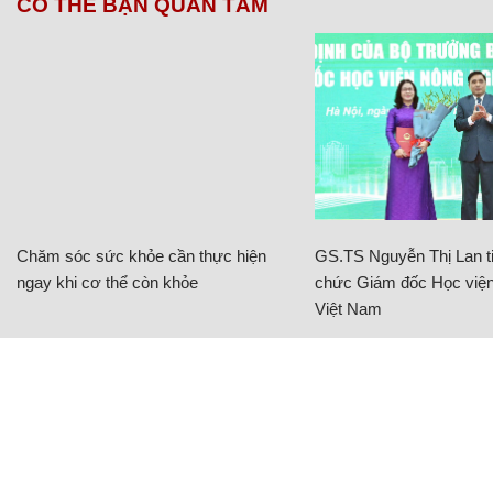
CÓ THỂ BẠN QUAN TÂM
Chăm sóc sức khỏe cần thực hiện
GS.TS Nguyễn Thị Lan ti
ngay khi cơ thể còn khỏe
chức Giám đốc Học viện
Việt Nam