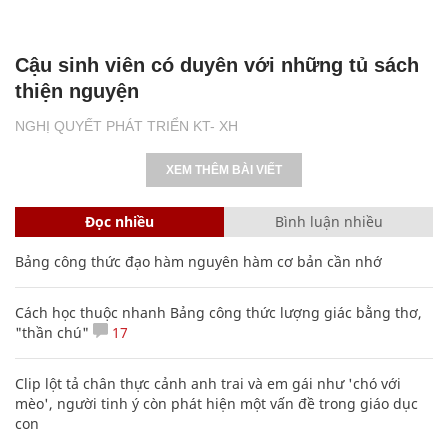
Cậu sinh viên có duyên với những tủ sách
thiện nguyện
NGHỊ QUYẾT PHÁT TRIỂN KT- XH
XEM THÊM BÀI VIẾT
Đọc nhiều
Bình luận nhiều
Bảng công thức đạo hàm nguyên hàm cơ bản cần nhớ
Cách học thuộc nhanh Bảng công thức lượng giác bằng thơ,
"thần chú"
17
Clip lột tả chân thực cảnh anh trai và em gái như 'chó với
mèo', người tinh ý còn phát hiện một vấn đề trong giáo dục
con