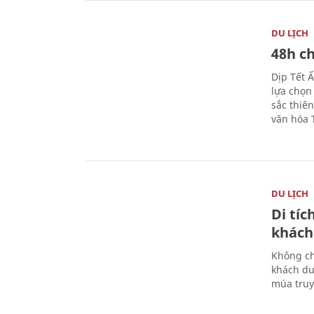
DU LỊCH
48h ch
Dịp Tết 
lựa chọn
sắc thiê
văn hóa 
DU LỊCH
Di tí
khách
Không ch
khách du
múa truy