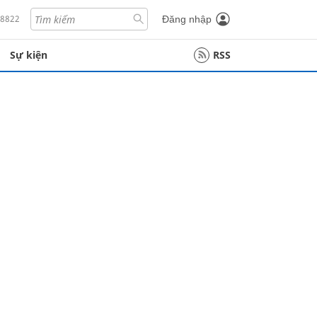
18822
Đăng nhập
Sự kiện
RSS