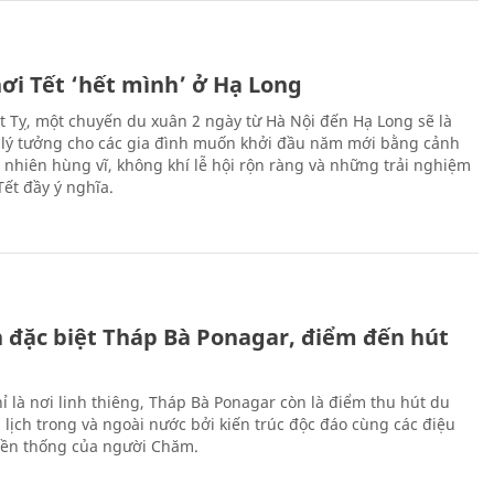
ơi Tết ‘hết mình’ ở Hạ Long
Ất Tỵ, một chuyến du xuân 2 ngày từ Hà Nội đến Hạ Long sẽ là
 lý tưởng cho các gia đình muốn khởi đầu năm mới bằng cảnh
n nhiên hùng vĩ, không khí lễ hội rộn ràng và những trải nghiệm
Tết đầy ý nghĩa.
ch đặc biệt Tháp Bà Ponagar, điểm đến hút
ỉ là nơi linh thiêng, Tháp Bà Ponagar còn là điểm thu hút du
 lịch trong và ngoài nước bởi kiến trúc độc đáo cùng các điệu
ền thống của người Chăm.