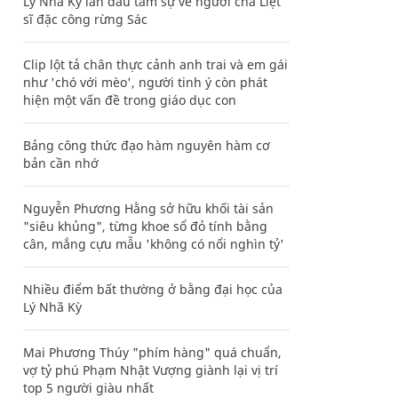
Lý Nhã Kỳ lần đầu tâm sự về người cha Liệt
sĩ đặc công rừng Sác
Clip lột tả chân thực cảnh anh trai và em gái
như 'chó với mèo', người tinh ý còn phát
hiện một vấn đề trong giáo dục con
Bảng công thức đạo hàm nguyên hàm cơ
bản cần nhớ
Nguyễn Phương Hằng sở hữu khối tài sản
"siêu khủng", từng khoe sổ đỏ tính bằng
cân, mắng cựu mẫu 'không có nổi nghìn tỷ'
Nhiều điểm bất thường ở bằng đại học của
Lý Nhã Kỳ
Mai Phương Thúy "phím hàng" quá chuẩn,
vợ tỷ phú Phạm Nhật Vượng giành lại vị trí
top 5 người giàu nhất