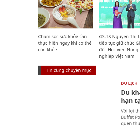
Chăm sóc sức khỏe cần
GS.TS Nguyễn Thị 
thực hiện ngay khi cơ thể
tiếp tục giữ chức 
còn khỏe
đốc Học viện Nông
nghiệp Việt Nam
Tin cùng chuyên mục
DU LỊCH
Du kh
hạn t
Với lợi t
Buffet P
quen thu