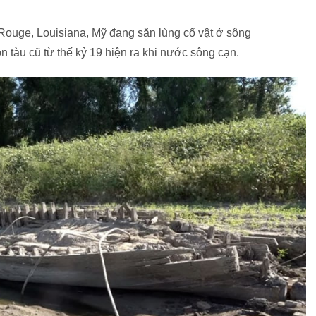
Rouge, Louisiana, Mỹ đang săn lùng cổ vật ở sông
n tàu cũ từ thế kỷ 19 hiện ra khi nước sông cạn.