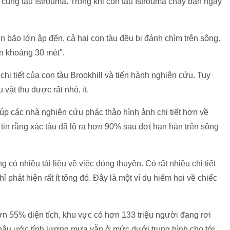
h cùng tàu Istrouma. Trong khi con tàu Istrouma chạy ban ngày
 bão lớn ập đến, cả hai con tàu đều bị đánh chìm trên sông.
ến khoảng 30 mét".
hi tiết của con tàu Brookhill và tiến hành nghiên cứu. Tuy
vật thu được rất nhỏ, ít.
iúp các nhà nghiên cứu phác thảo hình ảnh chi tiết hơn về
tin rằng xác tàu đã lộ ra hơn 90% sau đợt hạn hán trên sông
có nhiều tài liệu về việc đóng thuyền. Có rất nhiều chi tiết
 phát hiện rất ít tỏng đó. Đây là một ví dụ hiếm hoi về chiếc
n 55% diện tích, khu vực có hơn 133 triệu người đang rơi
 hậu ước tính lượng mưa vẫn ở mức dưới trung bình cho tới