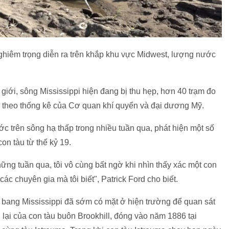
ghiêm trọng diễn ra trên khắp khu vực Midwest, lượng nước
giới, sông Mississippi hiện đang bị thu hẹp, hơn 40 trạm đo
, theo thống kê của Cơ quan khí quyển và đại dương Mỹ.
c trên sông hạ thấp trong nhiều tuần qua, phát hiện một số
on tàu từ thế kỷ 19.
hững tuần qua, tôi vô cùng bất ngờ khi nhìn thấy xác một con
 các chuyên gia mà tôi biết", Patrick Ford cho biết.
bang Mississippi đã sớm có mặt ở hiện trường để quan sát
 lại của con tàu buôn Brookhill, đóng vào năm 1886 tại