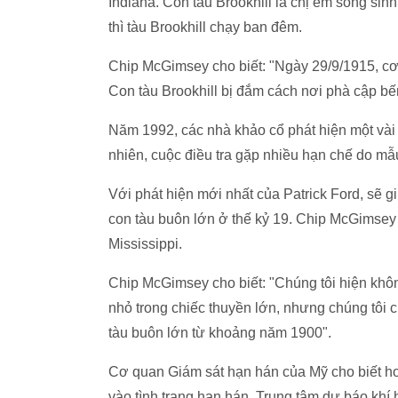
Indiana. Con tàu Brookhill là chị em song sin
thì tàu Brookhill chạy ban đêm.
Chip McGimsey cho biết: "Ngày 29/9/1915, cơn
Con tàu Brookhill bị đắm cách nơi phà cập b
Năm 1992, các nhà khảo cổ phát hiện một vài c
nhiên, cuộc điều tra gặp nhiều hạn chế do mẫu 
Với phát hiện mới nhất của Patrick Ford, sẽ g
con tàu buôn lớn ở thế kỷ 19. Chip McGimsey 
Mississippi.
Chip McGimsey cho biết: "Chúng tôi hiện không 
nhỏ trong chiếc thuyền lớn, nhưng chúng tôi chỉ
tàu buôn lớn từ khoảng năm 1900".
Cơ quan Giám sát hạn hán của Mỹ cho biết hơ
vào tình trạng hạn hán. Trung tâm dự báo khí