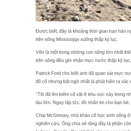
Được biết, đây là khoảng thời gian hạn hán n
trên sông Mississippi xuống thấp kỷ lục.
Vốn là một trong những con sống lớn nhất thế 
trên sông đều ghi nhận mực nước thấp kỷ lục
Patrick Ford cho biết anh đã quan sát mực nướ
đồ cổ nhưng bất ngờ nhất là phát hiện ra xác c
"Tôi đã tìm kiếm cổ vật ở khu vực này trong n
tàu lớn. Ngay lập tức, tôi nhắn tin cho bạn bè,
Chip McGimsey, nhà khảo cổ học sinh sống ở 
nghiên cứu. Ông chia sẻ rằng đây là phần còn