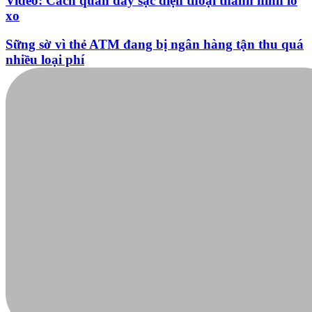
Nguyễn Phương Hằng sở hữu khối tài sản "siêu
khủng", từng khoe sổ đỏ tính bằng cân, mắng cựu
mẫu 'không có nổi nghìn tỷ'
Bảng công thức đạo hàm nguyên hàm cơ bản cần
nhớ
Mai Phương Thúy "phím hàng" quá chuẩn, vợ tỷ
phú Phạm Nhật Vượng giành lại vị trí top 5 người
giàu nhất
Những status buồn về tình yêu, cuộc sống hàm ẩn
nhiều ý nghĩa
Nhiều điểm bất thường ở bằng đại học của Lý Nhã
Kỳ
Video: Cách quấn dây sạc điện thoại thành hình lò
xo