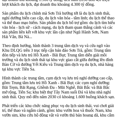
lượt khách du lịch, đạt doanh thu khoảng 4.300 tỷ đồng.
Sản phẩm du lịch chính mà Sơn Trà hướng tới là du lịch sinh thái,
nghỉ dưỡng biển cao cấp, du lịch văn hóa - tâm linh; du lịch thể thao
và thể thao mạo hiểm. Sản phẩm du lịch bổ trợ gồm: du lịch tìm hiểu
văn hóa - lịch sử - cách mạng, du lịch tham quan thắng cảnh và các
sản phẩm liên kết với khu vực lân cận như Ngũ Hành Sơn, Nam
Hải Vân, Bà Nà...
Theo định hướng, hình thành 3 trung tâm dịch vụ và cửa ngõ vào
Khu DLQG trên 3 trục tiếp cận bán đảo Sơn Trà, gồm: Trung tâm
đón tiếp và lưu trú Hồ Xanh - Bãi Bụt; Trung tâm diễn giải môi
trường và du lịch sinh thái tại khu vực giao cắt giữa đường lên đỉnh
Bàn Cờ và đường Yết Kiêu và Trung tâm dịch vụ du lịch, nhà hàng
tại khu vực Tiên Sa.
Hình thành các trung tâm, cụm dịch vụ lưu trú nghỉ dưỡng cao cấp,
gồm: Trung tâm lưu trú Hồ Xanh - Bãi Bụt; các cụm nghỉ dưỡng:
Bãi Trẹm, Bãi Rạng, Ghềnh Đa - Mũi Nghê, Bãi Bắc và Bãi Bắc
mở rộng, Tiên Sa; khu biệt thự Tây Nam suối Đá và khu nhà nghỉ
sinh thái. Quy mô đến năm 2030 có khoảng 1.600 buồng khách sạn.
Phát triển các khu chức năng phục vụ du lịch sinh thái, vui chơi giải
trí, thể thao và ngắm cảnh, gồm: khu vườn hoa và thuốc Nam, khu
vườn sim, khu cứu hộ động vật và vườn thú bán hoang dã, khu cắm