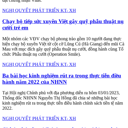
biển đảo Việt Nam vừa được Nhà xuất bản TT&TT giới thiệu nhân
dịp kỷ niệm 35 năm sự kiện Gạc Ma (14/3/1988-14/3/2023).
Thị trường
Điều khoản 'cấm' tiết lộ với người đòi tiền 'gửi tiết
kiệm thành mua bảo hiểm'
Trong khi nhiều khách hàng gửi tiết kiệm ngân hàng bị biến thành
hợp đồng mua bảo hiểm nhân thọ Manulife vẫn chật vật đi đòi tiền,
có một số người đã được trả lại tiền nhưng buộc phải ký cam kết
không được tiết lộ với bên thứ ba.
KHOA HỌC CÔNG NGHỆ
Học viện Nông nghiệp Việt Nam ra mắt 6 phòng thí
nghiệm đạt chuẩn ISO
Ngày 8/1, Học viện Nông nghiệp Việt Nam ra mắt 6 phòng thí
nghiệm đạt chuẩn ISO 17025:2017 với hàng trăm chỉ tiêu phân tích
đạt chứng nhận Vilas.
NGHỊ QUYẾT PHÁT TRIỂN KT- XH