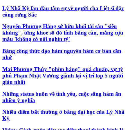
17
Clip lột tả chân thực cảnh anh trai và em gái như
'chó với mèo', người tinh ý còn phát hiện một vấn
đề trong giáo dục con
Lý Nhã Kỳ lần đầu tâm sự về người cha Liệt sĩ đặc
công rừng Sác