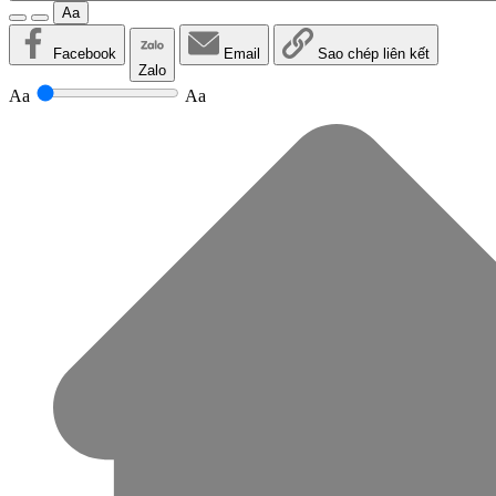
Aa
Facebook
Email
Sao chép liên kết
Zalo
Aa
Aa