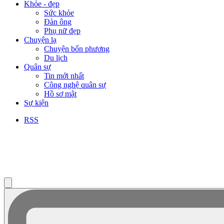
Khỏe - đẹp
Sức khỏe
Đàn ông
Phụ nữ đẹp
Chuyện lạ
Chuyện bốn phương
Du lịch
Quân sự
Tin mới nhất
Công nghệ quân sự
Hồ sơ mật
Sự kiện
RSS