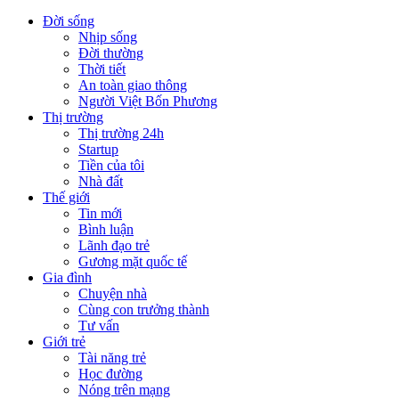
Đời sống
Nhịp sống
Đời thường
Thời tiết
An toàn giao thông
Người Việt Bốn Phương
Thị trường
Thị trường 24h
Startup
Tiền của tôi
Nhà đất
Thế giới
Tin mới
Bình luận
Lãnh đạo trẻ
Gương mặt quốc tế
Gia đình
Chuyện nhà
Cùng con trưởng thành
Tư vấn
Giới trẻ
Tài năng trẻ
Học đường
Nóng trên mạng