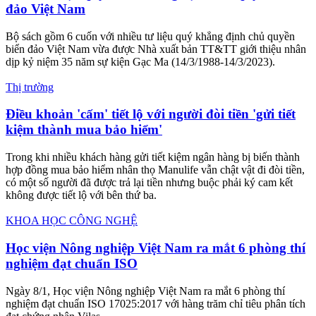
KHOA HỌC CÔNG NGHỆ
2.200 sinh viên được đào tạo AI, IoT, bán dẫn
Lần đầu tiên các khóa học về bán dẫn được đưa vào đào tạo trong
chương trình Samsung Innovation Campus (SIC) cùng Trí tuệ nhân
tạo, Internet vạn vật và dữ liệu lớn.
KHOA HỌC CÔNG NGHỆ
Giáo dục STEM trở thành xu hướng tất yếu, lan tỏa
mạnh trong trường học
Giáo dục STEM đang trở thành xu hướng tất yếu trên thế giới và
được Việt Nam đẩy mạnh thông qua nhiều chính sách và chương
trình cụ thể.
Đời sống
Nhiều tư liệu quý hiếm khẳng định chủ quyền biển
đảo Việt Nam
Bộ sách gồm 6 cuốn với nhiều tư liệu quý khẳng định chủ quyền