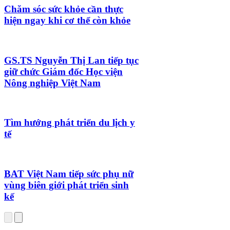
Chăm sóc sức khỏe cần thực
hiện ngay khi cơ thể còn khỏe
GS.TS Nguyễn Thị Lan tiếp tục
giữ chức Giám đốc Học viện
Nông nghiệp Việt Nam