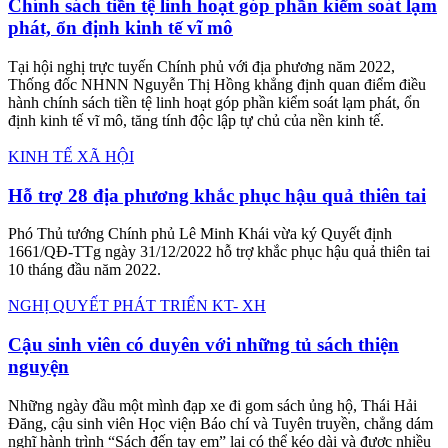
Chạy bộ tiếp sức xuyên Việt gây quỹ phẫu thuật nụ
cười trẻ em
Một nhóm các VĐV chạy bộ phong trào gồm 10 người đang thực
hiện chạy bộ xuyên Việt từ cột cờ Lũng Cú (Hà Giang) đến mũi Cà
Mau với mục đích gây quỹ phẫu thuật nụ cười, đồng hành cùng Tổ
chức Phẫu thuật nụ cười (Operation Smile).
NGHỊ QUYẾT PHÁT TRIỂN KT- XH
Ba bài học kinh nghiệm rút ra trong thực tiễn điều
hành năm 2022 của NHNN
Tại Hội nghị Chính phủ với địa phương diễn ra hôm 03/01/2023,
Thống đốc NHNN Nguyễn Thị Hồng đã chia sẻ những bài học
kinh nghiệm rút ra trong thực tiễn điều hành chính sách tiền tệ năm
2022.
NGHỊ QUYẾT PHÁT TRIỂN KT- XH
Chính sách tiền tệ linh hoạt góp phần kiểm soát lạm
phát, ổn định kinh tế vĩ mô