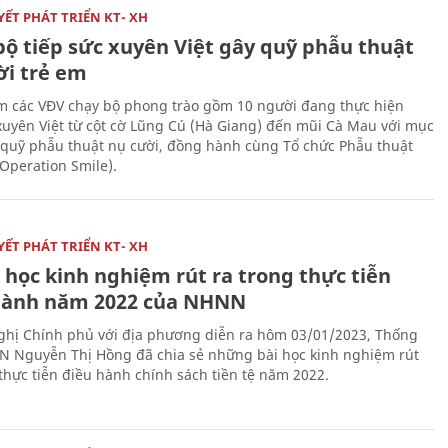
ẾT PHÁT TRIỂN KT- XH
bộ tiếp sức xuyên Việt gây quỹ phẫu thuật
ời trẻ em
 các VĐV chạy bộ phong trào gồm 10 người đang thực hiện
xuyên Việt từ cột cờ Lũng Cú (Hà Giang) đến mũi Cà Mau với mục
 quỹ phẫu thuật nụ cười, đồng hành cùng Tổ chức Phẫu thuật
(Operation Smile).
ẾT PHÁT TRIỂN KT- XH
 học kinh nghiệm rút ra trong thực tiễn
hành năm 2022 của NHNN
nghị Chính phủ với địa phương diễn ra hôm 03/01/2023, Thống
 Nguyễn Thị Hồng đã chia sẻ những bài học kinh nghiệm rút
 thực tiễn điều hành chính sách tiền tệ năm 2022.