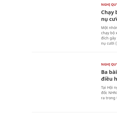
NGHỊ QUY
Chạy 
nụ cư
Một nhóm
chạy bộ 
đích gây
nụ cười 
NGHỊ QUY
Ba bài
điều 
Tại Hội 
đốc NHNN
ra trong