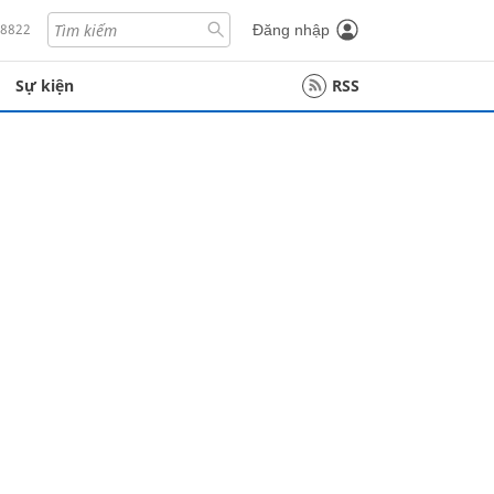
18822
Đăng nhập
Sự kiện
RSS