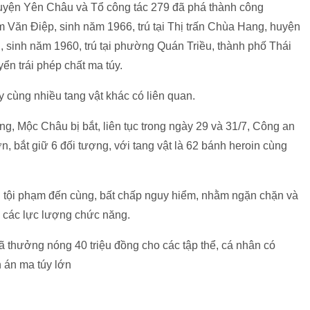
uyện Yên Châu và Tổ công tác 279 đã phá thành công
 Văn Điệp, sinh năm 1966, trú tại Thị trấn Chùa Hang, huyện
 sinh năm 1960, trú tại phường Quán Triều, thành phố Thái
ển trái phép chất ma túy.
 cùng nhiều tang vật khác có liên quan.
g, Mộc Châu bị bắt, liên tục trong ngày 29 và 31/7, Công an
, bắt giữ 6 đối tượng, với tang vật là 62 bánh heroin cùng
ng tội phạm đến cùng, bất chấp nguy hiểm, nhằm ngặn chặn và
ủa các lực lượng chức năng.
 thưởng nóng 40 triệu đồng cho các tập thể, cá nhân có
n án ma túy lớn