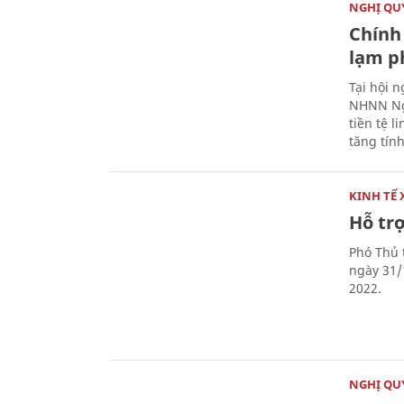
NGHỊ QUY
Chính 
lạm ph
Tại hội 
NHNN Ng
tiền tệ l
tăng tính
KINH TẾ 
Hỗ tr
Phó Thủ 
ngày 31/
2022.
NGHỊ QUY