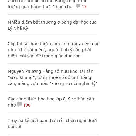
Cách học thuộc nhanh Bảng công thức
lượng giác bằng thơ, "thần chú"
17
Nhiều điểm bất thường ở bằng đại học của
Lý Nhã Kỳ
Clip lột tả chân thực cảnh anh trai và em gái
như 'chó với mèo', người tinh ý còn phát
hiện một vấn đề trong giáo dục con
Nguyễn Phương Hằng sở hữu khối tài sản
"siêu khủng", từng khoe sổ đỏ tính bằng
cân, mắng cựu mẫu 'không có nổi nghìn tỷ'
Các công thức hóa học lớp 8, 9 cơ bản cần
nhớ
106
Truy nã kẻ giết bạn thân rồi chôn ngồi dưới
bãi cát