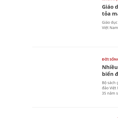
Giáo 
tỏa m
Giáo dục
Việt Nam
ĐỜI SỐN
Nhiều
biển 
Bộ sách 
đảo Việt
35 năm s