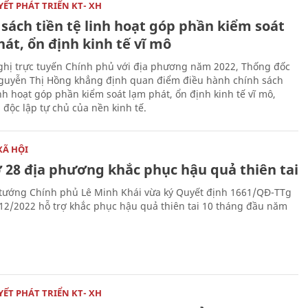
ẾT PHÁT TRIỂN KT- XH
sách tiền tệ linh hoạt góp phần kiểm soát
át, ổn định kinh tế vĩ mô
nghị trực tuyến Chính phủ với địa phương năm 2022, Thống đốc
uyễn Thị Hồng khẳng định quan điểm điều hành chính sách
inh hoạt góp phần kiểm soát lạm phát, ổn định kinh tế vĩ mô,
 độc lập tự chủ của nền kinh tế.
XÃ HỘI
ợ 28 địa phương khắc phục hậu quả thiên tai
tướng Chính phủ Lê Minh Khái vừa ký Quyết định 1661/QĐ-TTg
12/2022 hỗ trợ khắc phục hậu quả thiên tai 10 tháng đầu năm
ẾT PHÁT TRIỂN KT- XH