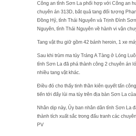
Công an tỉnh Sơn La phối hợp với Công an h
chuyên án 313D, bắt quả tang đối tượng Phạm
Đồng Hỷ, tỉnh Thái Nguyên và Trịnh Đình Sơn,
Nguyên, tỉnh Thái Nguyên về hành vi vận chuy
Tang vật thu giữ gồm 42 bánh heroin, 1 xe máy
Sau khi trùm ma túy Tráng A Tàng ở Lóng Luôn
tỉnh Sơn La đã phá thành công 2 chuyên án lớn
nhiều tang vật khác.
Điều đó cho thấy tinh thần kiên quyết tấn cô
tiến tới đẩy lùi ma túy trên địa bàn Sơn La c
Nhân dịp này, Ủy ban nhân dân tỉnh Sơn La đã
thành tích xuất sắc trong đấu tranh các chuyê
PV