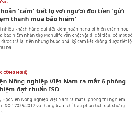
ỜNG
hoản 'cấm' tiết lộ với người đòi tiền 'gửi
kiệm thành mua bảo hiểm'
i nhiều khách hàng gửi tiết kiệm ngân hàng bị biến thành hợp
 bảo hiểm nhân thọ Manulife vẫn chật vật đi đòi tiền, có một số
 được trả lại tiền nhưng buộc phải ký cam kết không được tiết lộ
thứ ba.
C CÔNG NGHỆ
iện Nông nghiệp Việt Nam ra mắt 6 phòng
ghiệm đạt chuẩn ISO
, Học viện Nông nghiệp Việt Nam ra mắt 6 phòng thí nghiệm
n ISO 17025:2017 với hàng trăm chỉ tiêu phân tích đạt chứng
s.