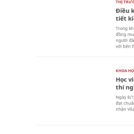
THỊ TRƯ
Điều k
tiết 
Trong kh
đồng mua
người đã
với bên 
KHOA HỌ
Học v
thí n
Ngày 8/1
đạt chuẩ
nhận Vila