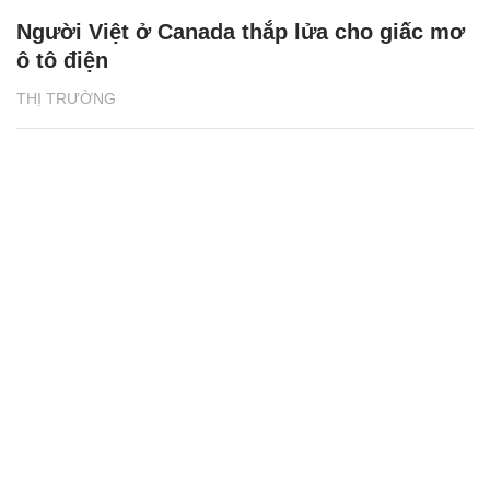
Người Việt ở Canada thắp lửa cho giấc mơ
ô tô điện
THỊ TRƯỜNG