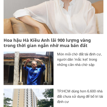
Hoa hậu Hà Kiều Anh lãi 900 lượng vàng
trong thời gian ngắn nhờ mua bán đất
Mòn mỏi chờ đất tái định cư,
người dân 'mắc kẹt' trong
những căn nhà chờ sập
TP.HCM dùng hơn 6.600 nhà
đất chưa sử dụng để bố trí tái
định cư