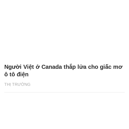
Người Việt ở Canada thắp lửa cho giấc mơ
ô tô điện
THỊ TRƯỜNG