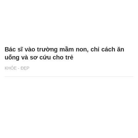
Bác sĩ vào trường mầm non, chỉ cách ăn
uống và sơ cứu cho trẻ
KHỎE - ĐẸP