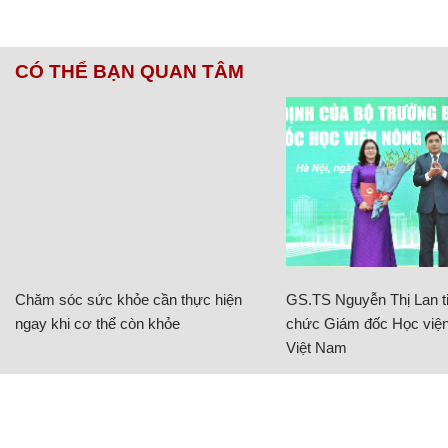
CÓ THỂ BẠN QUAN TÂM
Chăm sóc sức khỏe cần thực hiện
GS.TS Nguyễn Thị Lan ti
ngay khi cơ thể còn khỏe
chức Giám đốc Học viện
Việt Nam