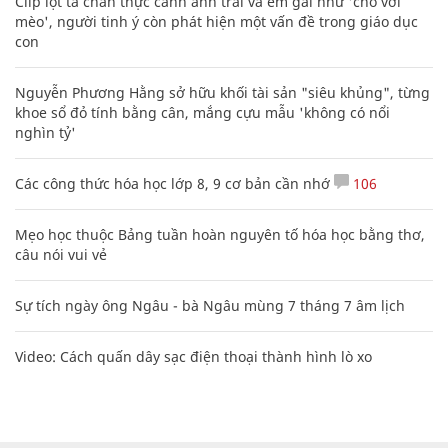
Clip lột tả chân thực cảnh anh trai và em gái như 'chó với
mèo', người tinh ý còn phát hiện một vấn đề trong giáo dục
con
Nguyễn Phương Hằng sở hữu khối tài sản "siêu khủng", từng
khoe sổ đỏ tính bằng cân, mắng cựu mẫu 'không có nổi
nghìn tỷ'
Các công thức hóa học lớp 8, 9 cơ bản cần nhớ
106
Mẹo học thuộc Bảng tuần hoàn nguyên tố hóa học bằng thơ,
câu nói vui vẻ
Sự tích ngày ông Ngâu - bà Ngâu mùng 7 tháng 7 âm lịch
Video: Cách quấn dây sạc điện thoại thành hình lò xo