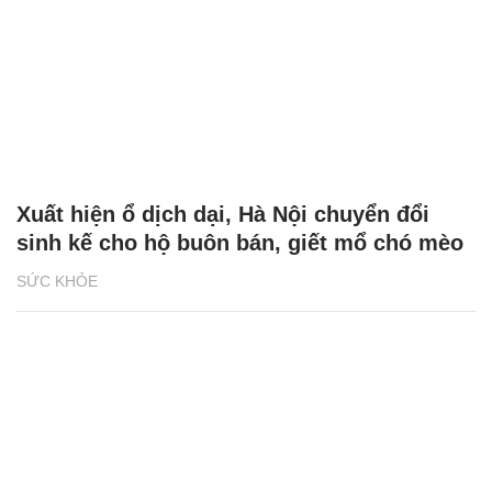
Xuất hiện ổ dịch dại, Hà Nội chuyển đổi
sinh kế cho hộ buôn bán, giết mổ chó mèo
SỨC KHỎE