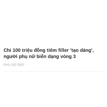
Chi 100 triệu đồng tiêm filler 'tạo dáng',
người phụ nữ biến dạng vòng 3
PHỤ NỮ ĐẸP