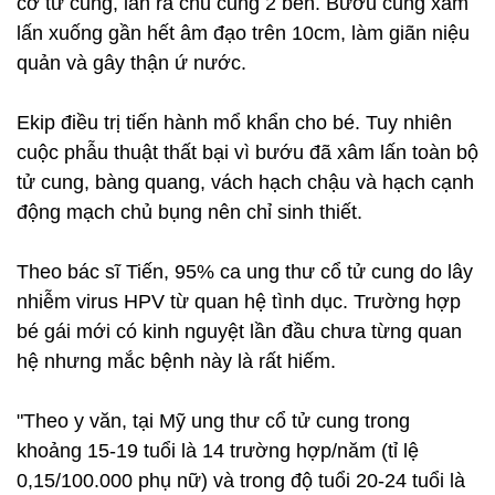
cơ tử cung, lan ra chu cung 2 bên. Bướu cũng xâm
lấn xuống gần hết âm đạo trên 10cm, làm giãn niệu
quản và gây thận ứ nước.
Ekip điều trị tiến hành mổ khẩn cho bé. Tuy nhiên
cuộc phẫu thuật thất bại vì bướu đã xâm lấn toàn bộ
tử cung, bàng quang, vách hạch chậu và hạch cạnh
động mạch chủ bụng nên chỉ sinh thiết.
Theo bác sĩ Tiến, 95% ca ung thư cổ tử cung do lây
nhiễm virus HPV từ quan hệ tình dục. Trường hợp
bé gái mới có kinh nguyệt lần đầu chưa từng quan
hệ nhưng mắc bệnh này là rất hiếm.
"Theo y văn, tại Mỹ ung thư cổ tử cung trong
khoảng 15-19 tuổi là 14 trường hợp/năm (tỉ lệ
0,15/100.000 phụ nữ) và trong độ tuổi 20-24 tuổi là