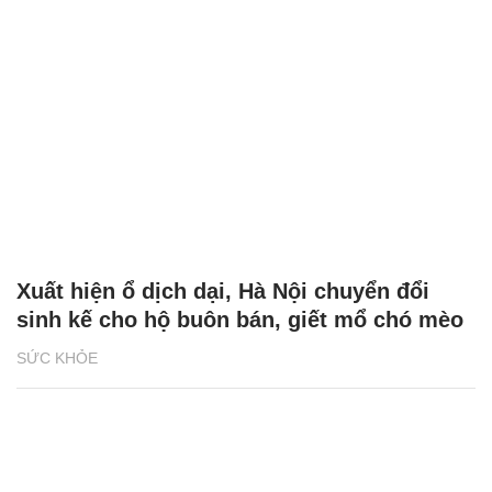
Xuất hiện ổ dịch dại, Hà Nội chuyển đổi
sinh kế cho hộ buôn bán, giết mổ chó mèo
SỨC KHỎE