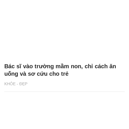
Bác sĩ vào trường mầm non, chỉ cách ăn
uống và sơ cứu cho trẻ
KHỎE - ĐẸP