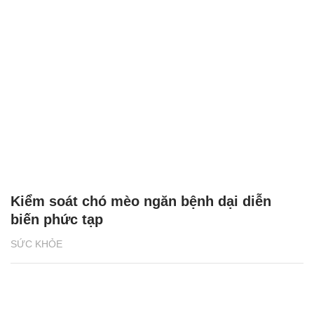
Kiểm soát chó mèo ngăn bệnh dại diễn
biến phức tạp
SỨC KHỎE