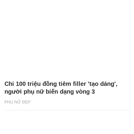
Chi 100 triệu đồng tiêm filler 'tạo dáng',
người phụ nữ biến dạng vòng 3
PHỤ NỮ ĐẸP