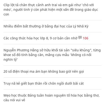
Clip lột tả chân thực cảnh anh trai và em gái như 'chó với
mèo', người tinh ý còn phát hiện một vấn đề trong giáo dục
con
Nhiều điểm bất thường ở bằng đại học của Lý Nhã Kỳ
Các công thức hóa học lớp 8, 9 cơ bản cần nhớ
106
Nguyễn Phương Hằng sở hữu khối tài sản "siêu khủng", từng
khoe sổ đỏ tính bằng cân, mắng cựu mẫu 'không có nổi
nghìn tỷ'
20 số điện thoại ma ám bạn không bao giờ nên gọi
Truy nã kẻ giết bạn thân rồi chôn ngồi dưới bãi cát
Mẹo học thuộc Bảng tuần hoàn nguyên tố hóa học bằng thơ,
câu nói vui vẻ