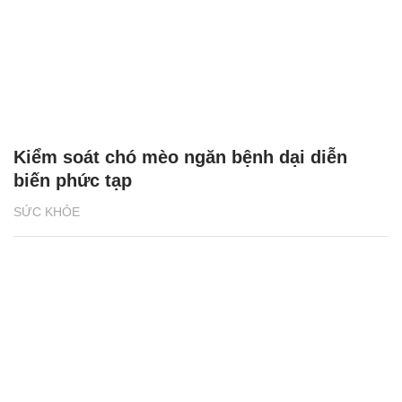
Kiểm soát chó mèo ngăn bệnh dại diễn
biến phức tạp
SỨC KHỎE