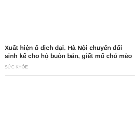
Xuất hiện ổ dịch dại, Hà Nội chuyển đổi
sinh kế cho hộ buôn bán, giết mổ chó mèo
SỨC KHỎE