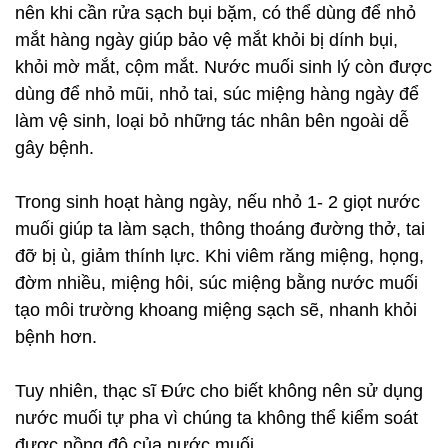
nên khi cần rửa sạch bụi bặm, có thể dùng để nhỏ
mắt hàng ngày giúp bảo vệ mắt khỏi bị dính bụi,
khỏi mờ mắt, cộm mắt. Nước muối sinh lý còn được
dùng để nhỏ mũi, nhỏ tai, súc miệng hàng ngày để
làm vệ sinh, loại bỏ những tác nhân bên ngoài dễ
gây bệnh.
Trong sinh hoạt hàng ngày, nếu nhỏ 1- 2 giọt nước
muối giúp ta làm sạch, thông thoáng đường thở, tai
đỡ bị ù, giảm thính lực. Khi viêm răng miệng, họng,
đờm nhiều, miệng hôi, súc miệng bằng nước muối
tạo môi trường khoang miệng sạch sẽ, nhanh khỏi
bệnh hơn.
Tuy nhiên, thạc sĩ Đức cho biết không nên sử dụng
nước muối tự pha vì chúng ta không thể kiểm soát
được nồng độ của nước muối.