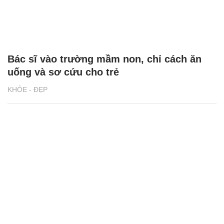
Bác sĩ vào trường mầm non, chỉ cách ăn
uống và sơ cứu cho trẻ
KHỎE - ĐẸP