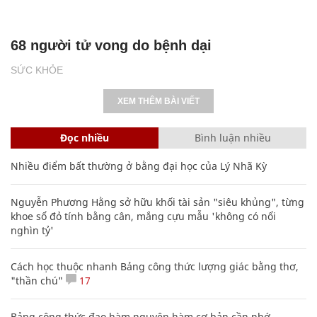
68 người tử vong do bệnh dại
SỨC KHỎE
XEM THÊM BÀI VIẾT
Đọc nhiều
Bình luận nhiều
Nhiều điểm bất thường ở bằng đại học của Lý Nhã Kỳ
Nguyễn Phương Hằng sở hữu khối tài sản "siêu khủng", từng
khoe sổ đỏ tính bằng cân, mắng cựu mẫu 'không có nổi
nghìn tỷ'
Cách học thuộc nhanh Bảng công thức lượng giác bằng thơ,
"thần chú"
17
Bảng công thức đạo hàm nguyên hàm cơ bản cần nhớ