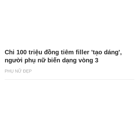
Chi 100 triệu đồng tiêm filler 'tạo dáng',
người phụ nữ biến dạng vòng 3
PHỤ NỮ ĐẸP