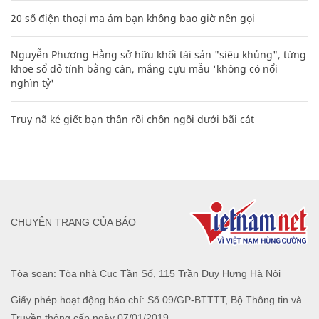
20 số điện thoại ma ám bạn không bao giờ nên gọi
Nguyễn Phương Hằng sở hữu khối tài sản "siêu khủng", từng
khoe sổ đỏ tính bằng cân, mắng cựu mẫu 'không có nổi
nghìn tỷ'
Truy nã kẻ giết bạn thân rồi chôn ngồi dưới bãi cát
CHUYÊN TRANG CỦA BÁO
Tòa soạn: Tòa nhà Cục Tần Số, 115 Trần Duy Hưng Hà Nội
Giấy phép hoạt động báo chí: Số 09/GP-BTTTT, Bộ Thông tin và
Truyền thông cấp ngày 07/01/2019.