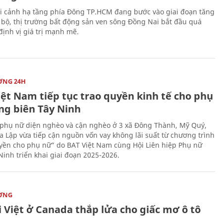
i cảnh hạ tầng phía Đông TP.HCM đang bước vào giai đoạn tăng
 bộ, thị trường bất động sản ven sông Đồng Nai bắt đầu quá
 định vị giá trị mạnh mẽ.
ỜNG 24H
iệt Nam tiếp tục trao quyền kinh tế cho phụ
ng biên Tây Ninh
phụ nữ diện nghèo và cận nghèo ở 3 xã Đông Thành, Mỹ Quý,
 Lập vừa tiếp cận nguồn vốn vay không lãi suất từ chương trình
yền cho phụ nữ” do BAT Việt Nam cùng Hội Liên hiệp Phụ nữ
Ninh triển khai giai đoạn 2025-2026.
ỜNG
 Việt ở Canada thắp lửa cho giấc mơ ô tô