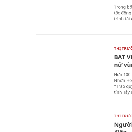
Trong bố
tốc đồng
trình tái
THỊ TRƯ
BAT V
nữ vù
Hơn 100 
Nhơn Hòa
“Trao qu
tỉnh Tây 
THỊ TRƯ
Người