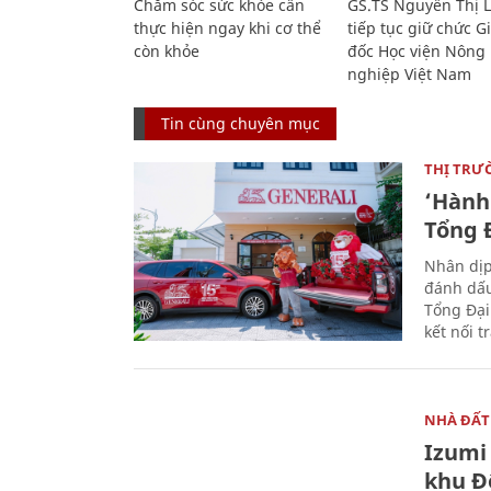
Chăm sóc sức khỏe cần
GS.TS Nguyễn Thị 
thực hiện ngay khi cơ thể
tiếp tục giữ chức 
còn khỏe
đốc Học viện Nông
nghiệp Việt Nam
Tin cùng chuyên mục
THỊ TRƯ
‘Hành 
Tổng Đ
Nhân dịp
đánh dấu
Tổng Đại
kết nối t
NHÀ ĐẤT
Izumi 
khu Đ