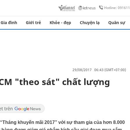
Hotline: 09161
Gia đình
Giới trẻ
Khỏe - đẹp
Chuyện lạ
Quân sự
29/08/2017 06:43 (GMT+07:00)
CM "theo sát" chất lượng
i “Tháng khuyến mãi 2017” với sự tham gia của hơn 8.000
t hàng được giảm giá nhắm kích cầu giai đoạn mua sắm