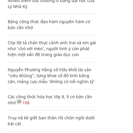
Nhiều điểm bất thường ở bằng đại học của
Lý Nhã Kỳ
Bảng công thức đạo hàm nguyên hàm cơ
bản cần nhớ
Clip lột tả chân thực cảnh anh trai và em gái
như 'chó với mèo', người tinh ý còn phát
hiện một vấn đề trong giáo dục con
Nguyễn Phương Hằng sở hữu khối tài sản
"siêu khủng", từng khoe sổ đỏ tính bằng
cân, mắng cựu mẫu 'không có nổi nghìn tỷ'
Các công thức hóa học lớp 8, 9 cơ bản cần
nhớ
106
Truy nã kẻ giết bạn thân rồi chôn ngồi dưới
bãi cát