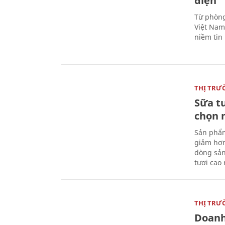
điện
Từ phòng
Việt Nam 
niềm tin
THỊ TRƯ
Sữa t
chọn 
Sản phẩm
giảm hơn
dòng sản
tươi cao
THỊ TRƯ
Doanh