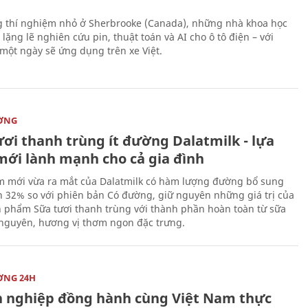
 thí nghiệm nhỏ ở Sherbrooke (Canada), những nhà khoa học
lặng lẽ nghiên cứu pin, thuật toán và AI cho ô tô điện – với
 một ngày sẽ ứng dụng trên xe Việt.
ỜNG
ươi thanh trùng ít đường Dalatmilk - lựa
mới lành mạnh cho cả gia đình
 mới vừa ra mắt của Dalatmilk có hàm lượng đường bổ sung
 32% so với phiên bản Có đường, giữ nguyên những giá trị của
 phẩm Sữa tươi thanh trùng với thành phần hoàn toàn từ sữa
 nguyên, hương vị thơm ngon đặc trưng.
ỜNG 24H
 nghiệp đồng hành cùng Việt Nam thực