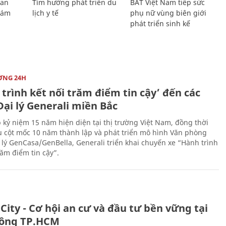
Lan
Tìm hướng phát triển du
BAT Việt Nam tiếp sức
Giám
lịch y tế
phụ nữ vùng biên giới
phát triển sinh kế
ỜNG 24H
trình kết nối trăm điểm tin cậy’ đến các
ại lý Generali miền Bắc
 kỷ niệm 15 năm hiện diện tại thị trường Việt Nam, đồng thời
 cột mốc 10 năm thành lập và phát triển mô hình Văn phòng
 lý GenCasa/GenBella, Generali triển khai chuyến xe “Hành trình
răm điểm tin cậy”.
City - Cơ hội an cư và đầu tư bền vững tại
ông TP.HCM