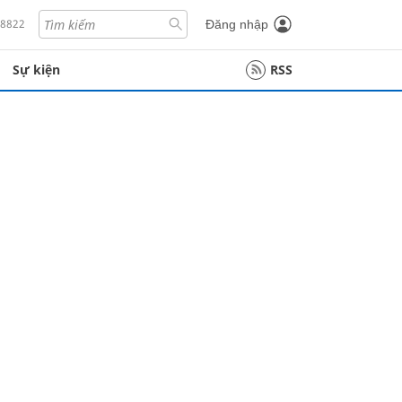
18822
Đăng nhập
Sự kiện
RSS