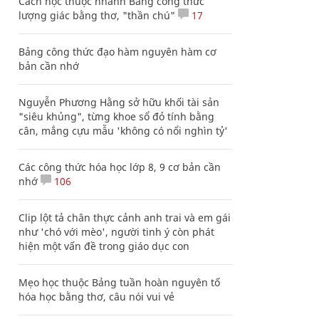
Cách học thuộc nhanh Bảng công thức
lượng giác bằng thơ, "thần chú"
17
Bảng công thức đạo hàm nguyên hàm cơ
bản cần nhớ
Nguyễn Phương Hằng sở hữu khối tài sản
"siêu khủng", từng khoe sổ đỏ tính bằng
cân, mắng cựu mẫu 'không có nổi nghìn tỷ'
Các công thức hóa học lớp 8, 9 cơ bản cần
nhớ
106
Clip lột tả chân thực cảnh anh trai và em gái
như 'chó với mèo', người tinh ý còn phát
hiện một vấn đề trong giáo dục con
Mẹo học thuộc Bảng tuần hoàn nguyên tố
hóa học bằng thơ, câu nói vui vẻ