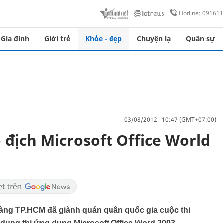
Hotline: 09161
Gia đình
Giới trẻ
Khỏe - đẹp
Chuyện lạ
Quân sự
03/08/2012 10:47 (GMT+07:00)
 địch Microsoft Office World
àng TP.HCM đã giành quán quân quốc gia cuộc thi
 dung thi ứng dụng Microsoft Office Word 2003.