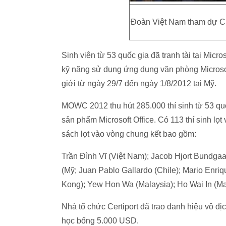
Đoàn Việt Nam tham dự Chu
Sinh viên từ 53 quốc gia đã tranh tài tại Mic
kỹ năng sử dụng ứng dụng văn phòng Microsoft 
giới từ ngày 29/7 đến ngày 1/8/2012 tại Mỹ.
MOWC 2012 thu hút 285.000 thí sinh từ 53 quốc
sản phẩm Microsoft Office. Có 113 thí sinh lọt
sách lọt vào vòng chung kết bao gồm:
Trần Đình Vĩ (Việt Nam); Jacob Hjort Bundg
(Mỹ; Juan Pablo Gallardo (Chile); Mario Enr
Kong); Yew Hon Wa (Malaysia); Ho Wai In (Ma
Nhà tổ chức Certiport đã trao danh hiệu vô địch
học bổng 5.000 USD.