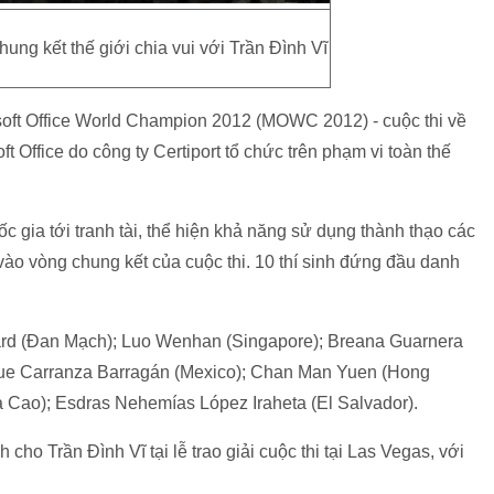
ng kết thế giới chia vui với Trần Đình Vĩ
rosoft Office World Champion 2012 (MOWC 2012) - cuộc thi về
Office do công ty Certiport tổ chức trên phạm vi toàn thế
 gia tới tranh tài, thể hiện khả năng sử dụng thành thạo các
 vào vòng chung kết của cuộc thi. 10 thí sinh đứng đầu danh
aard (Đan Mạch); Luo Wenhan (Singapore); Breana Guarnera
ique Carranza Barragán (Mexico); Chan Man Yuen (Hong
 Cao); Esdras Nehemías López Iraheta (El Salvador).
 cho Trần Đình Vĩ tại lễ trao giải cuộc thi tại Las Vegas, với