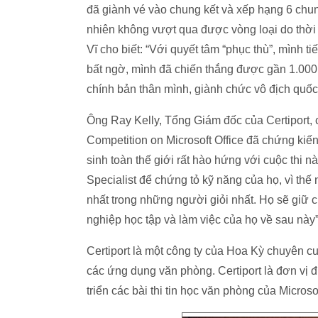
đã giành vé vào chung kết và xếp hạng 6 chu
nhiên không vượt qua được vòng loại do thời g
Vĩ cho biết: “Với quyết tâm “phục thù”, mình t
bất ngờ, mình đã chiến thắng được gần 1.000 
chính bản thân mình, giành chức vô địch quốc
Ông Ray Kelly, Tổng Giám đốc của Certiport, 
Competition on Microsoft Office đã chứng kiến
sinh toàn thế giới rất hào hứng với cuộc thi nà
Specialist để chứng tỏ kỹ năng của họ, vì th
nhất trong những người giỏi nhất. Họ sẽ giữ chứ
nghiệp học tập và làm việc của họ về sau này”
Certiport là một công ty của Hoa Kỳ chuyên cu
các ứng dụng văn phòng. Certiport là đơn vị đ
triển các bài thi tin học văn phòng của Microsof