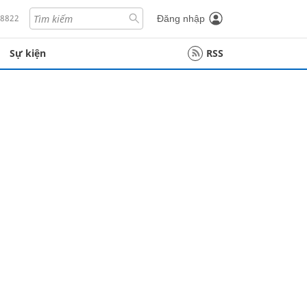
18822
Đăng nhập
Sự kiện
RSS