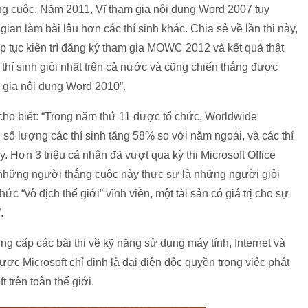
ng cuộc. Năm 2011, Vĩ tham gia nội dung Word 2007 tuy
ian làm bài lâu hơn các thí sinh khác. Chia sẻ về lần thi này,
iếp tục kiên trì đăng ký tham gia MOWC 2012 và kết quả thật
thí sinh giỏi nhất trên cả nước và cũng chiến thắng được
 gia nội dung Word 2010”.
cho biết: “Trong năm thứ 11 được tổ chức, Worldwide
 số lượng các thí sinh tăng 58% so với năm ngoái, và các thí
y. Hơn 3 triệu cá nhân đã vượt qua kỳ thi Microsoft Office
ế những người thắng cuộc này thực sự là những người giỏi
c “vô địch thế giới” vĩnh viễn, một tài sản có giá trị cho sự
.
ng cấp các bài thi về kỹ năng sử dụng máy tính, Internet và
ược Microsoft chỉ định là đại diện độc quyền trong việc phát
t trên toàn thế giới.