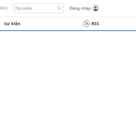
18822
Đăng nhập
Sự kiện
RSS