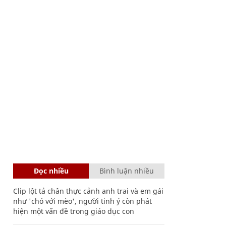
Đọc nhiều
Bình luận nhiều
Clip lột tả chân thực cảnh anh trai và em gái
như 'chó với mèo', người tinh ý còn phát
hiện một vấn đề trong giáo dục con