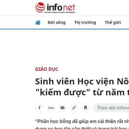
Đời sống
Thị trường
Thế giới
GIÁO DỤC
Sinh viên Học viện N
"kiếm được" từ năm 
“Phần học bổng đã giúp em cải thiện rất nhi
dụng cụ học tập cần thiết và trang trải học