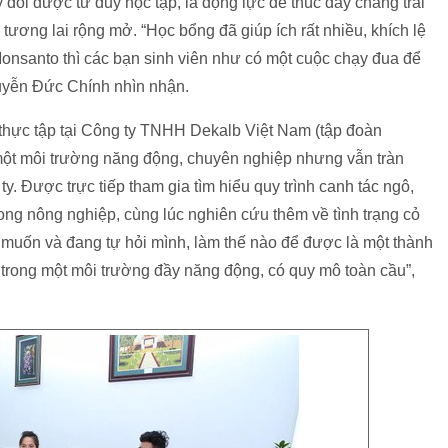
ổi được tư duy học tập, là động lực để thúc đẩy chàng trai
ương lai rộng mở. “Học bổng đã giúp ích rất nhiều, khích lệ
Monsanto thì các bạn sinh viên như có một cuộc chạy đua để
uyễn Đức Chính nhìn nhận.
hực tập tại Công ty TNHH Dekalb Việt Nam (tập đoàn
 một môi trường năng động, chuyên nghiệp nhưng vẫn tràn
ty. Được trực tiếp tham gia tìm hiểu quy trình canh tác ngô,
ong nông nghiệp, cùng lúc nghiên cứu thêm về tình trạng cỏ
 muốn và đang tự hỏi mình, làm thế nào để được là một thành
 trong một môi trường đầy năng động, có quy mô toàn cầu”,