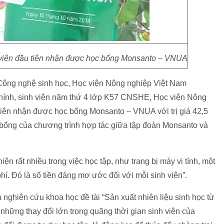
 viên đầu tiên nhận được học bổng Monsanto – VNUA
Công nghệ sinh học, Học viện Nông nghiệp Việt Nam
hính, sinh viên năm thứ 4 lớp K57 CNSHE, Học viện Nông
 tiên nhận được học bổng Monsanto – VNUA với trị giá 42,5
 bổng của chương trình hợp tác giữa tập đoàn Monsanto và
ện rất nhiều trong việc học tập, như trang bị máy vi tính, một
 phí. Đó là số tiền đáng mơ ước đối với mỗi sinh viên”.
 nghiên cứu khoa học đề tài “Sản xuất nhiên liệu sinh học từ
những thay đổi lớn trong quãng thời gian sinh viên của