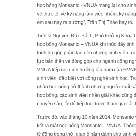
học bổng Monsanto - VNUA mang lại cho sinh 
về thực tế, về kỹ năng làm việc nhóm, kỹ năng 
em sau này ra trường”, Trần Thị Thảo bày tỏ.
Tiến sĩ Nguyễn Đức Bách, Phó trưởng Khoa 
học bổng Monsanto – VNUA khi thúc đẩy tinh 
trình đã góp phần tạo nên những sinh viên ưu
lực bản thân và đóng góp cho ngành công ngh
VNUA tiếp nối định hướng lâu năm của HVNNVN
sinh viên, đặc biệt với công nghệ sinh học. T
nhận học bổng trở thành những người xuất sắc 
học bổng, các sinh viên nhận giải khác cũng đã
chuyên sâu, từ đó tiếp tục được tham gia các 
Trước đó, vào tháng 10 năm 2014, Monsanto 
kết ra mắt học bổng Monsanto – VNUA. Thông 
tỷ đồng trong thời gian 5 năm dành cho sinh