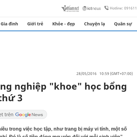
Hotline: 09161
Gia đình
Giới trẻ
Khỏe - đẹp
Chuyện lạ
Quân sự
28/05/2016 10:59 (GMT+07:00)
ông nghiệp "khoe" học bổng
thứ 3
ều trong việc học tập, như trang bị máy vi tính, một số
 phí. Đó là số tiền đáng mơ ước đối với mỗi sinh viên”,