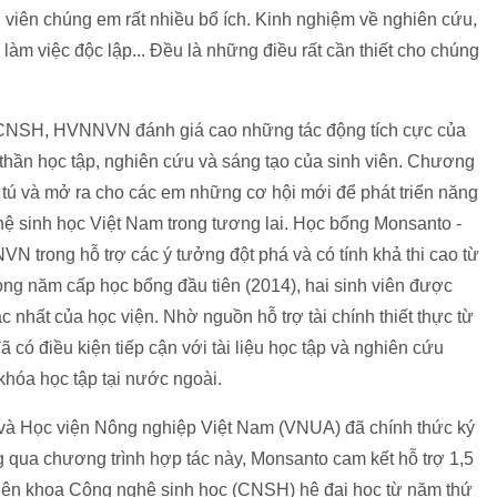
viên chúng em rất nhiều bổ ích. Kinh nghiệm về nghiên cứu,
làm việc độc lập... Đều là những điều rất cần thiết cho chúng
CNSH, HVNNVN đánh giá cao những tác động tích cực của
thần học tập, nghiên cứu và sáng tạo của sinh viên. Chương
 tú và mở ra cho các em những cơ hội mới để phát triển năng
ệ sinh học Việt Nam trong tương lai. Học bổng Monsanto -
 trong hỗ trợ các ý tưởng đột phá và có tính khả thi cao từ
rong năm cấp học bổng đầu tiên (2014), hai sinh viên được
nhất của học viện. Nhờ nguồn hỗ trợ tài chính thiết thực từ
 có điều kiện tiếp cận với tài liệu học tập và nghiên cứu
khóa học tập tại nước ngoài.
và Học viện Nông nghiệp Việt Nam (VNUA) đã chính thức ký
qua chương trình hợp tác này, Monsanto cam kết hỗ trợ 1,5
 viên khoa Công nghệ sinh học (CNSH) hệ đại học từ năm thứ