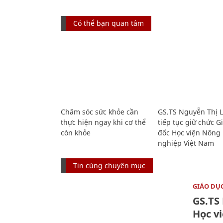
Có thể bạn quan tâm
Chăm sóc sức khỏe cần
GS.TS Nguyễn Thị 
thực hiện ngay khi cơ thể
tiếp tục giữ chức 
còn khỏe
đốc Học viện Nông
nghiệp Việt Nam
Tin cùng chuyên mục
GIÁO DỤ
GS.TS
Học v