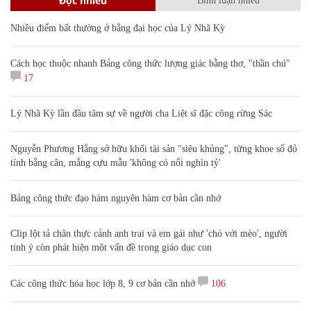
Đọc nhiều
Bình luận nhiều
Nhiều điểm bất thường ở bằng đại học của Lý Nhã Kỳ
Cách học thuộc nhanh Bảng công thức lượng giác bằng thơ, "thần chú"
17
Lý Nhã Kỳ lần đầu tâm sự về người cha Liệt sĩ đặc công rừng Sác
Nguyễn Phương Hằng sở hữu khối tài sản "siêu khủng", từng khoe sổ đỏ
tính bằng cân, mắng cựu mẫu 'không có nổi nghìn tỷ'
Bảng công thức đạo hàm nguyên hàm cơ bản cần nhớ
Clip lột tả chân thực cảnh anh trai và em gái như 'chó với mèo', người
tinh ý còn phát hiện một vấn đề trong giáo dục con
Các công thức hóa học lớp 8, 9 cơ bản cần nhớ
106