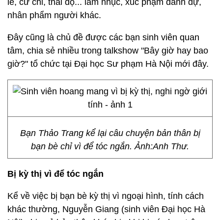
lẽ, cử chỉ, thái độ... làm nhục, xúc phạm danh dự,
nhân phẩm người khác.
Đây cũng là chủ đề được các bạn sinh viên quan
tâm, chia sẻ nhiều trong talkshow "Bây giờ hay bao
giờ?" tổ chức tại Đại học Sư phạm Hà Nội mới đây.
Bạn Thảo Trang kể lại câu chuyện bản thân bị
bạn bè chỉ vì để tóc ngắn. Ảnh:Anh Thư.
Bị kỳ thị vì để tóc ngắn
Kể về việc bị bạn bè kỳ thị vì ngoại hình, tính cách
khác thường, Nguyễn Giang (sinh viên Đại học Hà