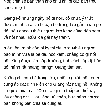
Nội) chia sẻ bản thân khó chịu khi bị các bạn trêu
chọc, miệt thị.
Giang kể những ngày bé đi học, cô chưa ý thức
được mình là ai và bị bạn bè trong lớp gắn nhãn pê
đê, trêu ghẹo. Nhiều người lớp khác cũng đến xem
và hỏi nhau "Đứa kia gái hay trai?".
"Lớn lên, mình còn bị kỳ thị 'đa lớp'. Nhiều người
bảo mình vừa là pê đê, học kém, chẳng có gì nổi
bật cũng được làm lớp trưởng, tính cách lập dị. Lúc
đó, mình rất hoang mang", Giang tâm sự.
Không chỉ bạn bè trong lớp, nhiều người thân quen
cũng áp đặt định kiến cho Giang rất nặng nề. Không
ít người mỉa mai: "Con trai gì mà thấp bé thế này,
lấy chồng đi?". Đau lòng, tủi thân, bực mình nhưng
bạn không biết chia sẻ cùng ai.