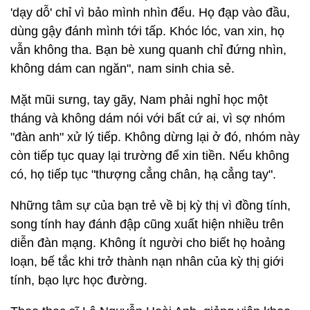
'dạy dỗ' chỉ vì bảo mình nhìn đểu. Họ đạp vào đầu,
dùng gậy đánh mình tới tấp. Khóc lóc, van xin, họ
vẫn không tha. Bạn bè xung quanh chỉ đứng nhìn,
không dám can ngăn", nam sinh chia sẻ.
Mặt mũi sưng, tay gãy, Nam phải nghỉ học một
tháng và không dám nói với bất cứ ai, vì sợ nhóm
"đàn anh" xử lý tiếp. Không dừng lại ở đó, nhóm này
còn tiếp tục quay lại trường để xin tiền. Nếu không
có, họ tiếp tục "thượng cẳng chân, hạ cẳng tay".
Những tâm sự của bạn trẻ về bị kỳ thị vì đồng tính,
song tính hay đánh đập cũng xuất hiện nhiều trên
diễn đàn mạng. Không ít người cho biết họ hoảng
loạn, bế tắc khi trở thành nạn nhân của kỳ thị giới
tính, bạo lực học đường.