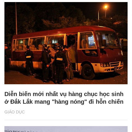
Diễn biến mới nhất vụ hàng chục học sinh
ở Đắk Lắk mang "hàng nóng" đi hỗn chiến
GIÁO DỤC