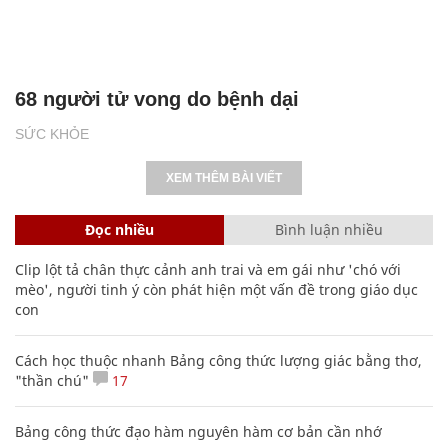
68 người tử vong do bệnh dại
SỨC KHỎE
XEM THÊM BÀI VIẾT
Đọc nhiều
Bình luận nhiều
Clip lột tả chân thực cảnh anh trai và em gái như 'chó với
mèo', người tinh ý còn phát hiện một vấn đề trong giáo dục
con
Cách học thuộc nhanh Bảng công thức lượng giác bằng thơ,
"thần chú"
17
Bảng công thức đạo hàm nguyên hàm cơ bản cần nhớ