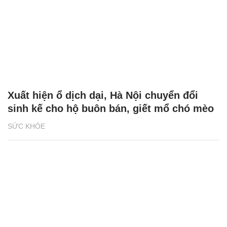
Xuất hiện ổ dịch dại, Hà Nội chuyển đổi
sinh kế cho hộ buôn bán, giết mổ chó mèo
SỨC KHỎE