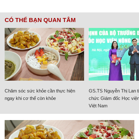
CÓ THỂ BẠN QUAN TÂM
Chăm sóc sức khỏe cần thực hiện
GS.TS Nguyễn Thị Lan ti
ngay khi cơ thể còn khỏe
chức Giám đốc Học viện
Việt Nam