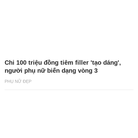
Chi 100 triệu đồng tiêm filler 'tạo dáng',
người phụ nữ biến dạng vòng 3
PHỤ NỮ ĐẸP