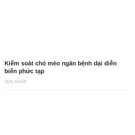
Kiểm soát chó mèo ngăn bệnh dại diễn
biến phức tạp
SỨC KHỎE