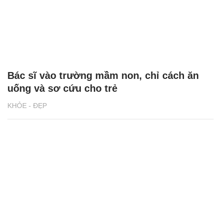
Bác sĩ vào trường mầm non, chỉ cách ăn
uống và sơ cứu cho trẻ
KHỎE - ĐẸP