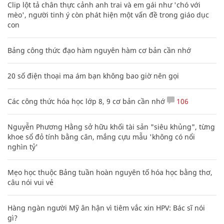
Clip lột tả chân thực cảnh anh trai và em gái như 'chó với
mèo', người tinh ý còn phát hiện một vấn đề trong giáo dục
con
Bảng công thức đạo hàm nguyên hàm cơ bản cần nhớ
20 số điện thoại ma ám bạn không bao giờ nên gọi
Các công thức hóa học lớp 8, 9 cơ bản cần nhớ
106
Nguyễn Phương Hằng sở hữu khối tài sản "siêu khủng", từng
khoe sổ đỏ tính bằng cân, mắng cựu mẫu 'không có nổi
nghìn tỷ'
Mẹo học thuộc Bảng tuần hoàn nguyên tố hóa học bằng thơ,
câu nói vui vẻ
Hàng ngàn người Mỹ ân hận vì tiêm vắc xin HPV: Bác sĩ nói
gì?