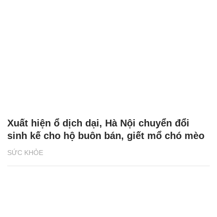
Xuất hiện ổ dịch dại, Hà Nội chuyển đổi
sinh kế cho hộ buôn bán, giết mổ chó mèo
SỨC KHỎE