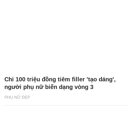
Chi 100 triệu đồng tiêm filler 'tạo dáng',
người phụ nữ biến dạng vòng 3
PHỤ NỮ ĐẸP