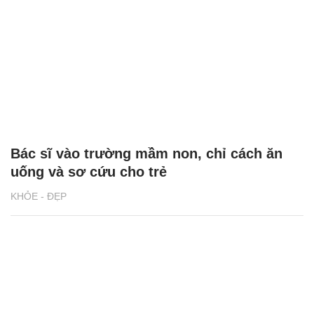
Bác sĩ vào trường mầm non, chỉ cách ăn
uống và sơ cứu cho trẻ
KHỎE - ĐẸP