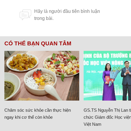
CÓ THỂ BẠN QUAN TÂM
Chăm sóc sức khỏe cần thực hiện
GS.TS Nguyễn Thị Lan ti
ngay khi cơ thể còn khỏe
chức Giám đốc Học viện
Việt Nam