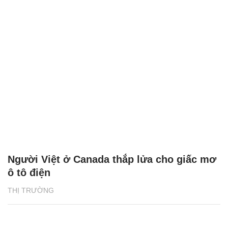
Người Việt ở Canada thắp lửa cho giấc mơ
ô tô điện
THỊ TRƯỜNG