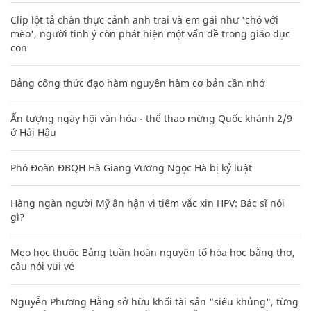
Clip lột tả chân thực cảnh anh trai và em gái như 'chó với
mèo', người tinh ý còn phát hiện một vấn đề trong giáo dục
con
Bảng công thức đạo hàm nguyên hàm cơ bản cần nhớ
Ấn tượng ngày hội văn hóa - thể thao mừng Quốc khánh 2/9
ở Hải Hậu
Phó Đoàn ĐBQH Hà Giang Vương Ngọc Hà bị kỷ luật
Hàng ngàn người Mỹ ân hận vì tiêm vắc xin HPV: Bác sĩ nói
gì?
Mẹo học thuộc Bảng tuần hoàn nguyên tố hóa học bằng thơ,
câu nói vui vẻ
Nguyễn Phương Hằng sở hữu khối tài sản "siêu khủng", từng