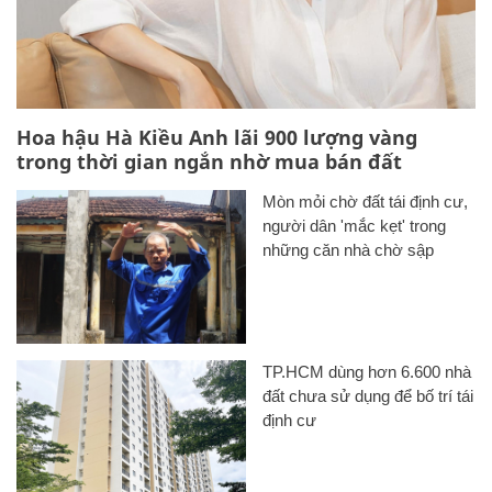
Hoa hậu Hà Kiều Anh lãi 900 lượng vàng
trong thời gian ngắn nhờ mua bán đất
Mòn mỏi chờ đất tái định cư,
người dân 'mắc kẹt' trong
những căn nhà chờ sập
TP.HCM dùng hơn 6.600 nhà
đất chưa sử dụng để bố trí tái
định cư