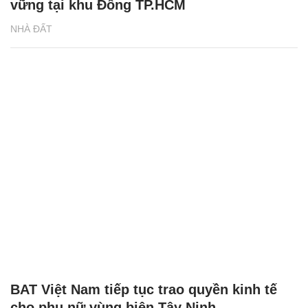
vững tại khu Đông TP.HCM
NHÀ ĐẤT
BAT Việt Nam tiếp tục trao quyền kinh tế
cho phụ nữ vùng biên Tây Ninh