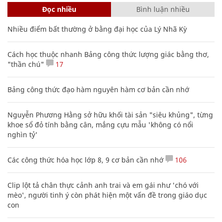
Đọc nhiều
Bình luận nhiều
Nhiều điểm bất thường ở bằng đại học của Lý Nhã Kỳ
Cách học thuộc nhanh Bảng công thức lượng giác bằng thơ,
"thần chú"
17
Bảng công thức đạo hàm nguyên hàm cơ bản cần nhớ
Nguyễn Phương Hằng sở hữu khối tài sản "siêu khủng", từng
khoe sổ đỏ tính bằng cân, mắng cựu mẫu 'không có nổi
nghìn tỷ'
Các công thức hóa học lớp 8, 9 cơ bản cần nhớ
106
Clip lột tả chân thực cảnh anh trai và em gái như 'chó với
mèo', người tinh ý còn phát hiện một vấn đề trong giáo dục
con