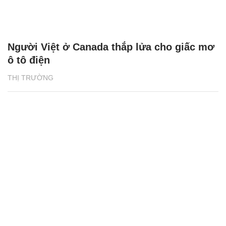
Người Việt ở Canada thắp lửa cho giấc mơ
ô tô điện
THỊ TRƯỜNG