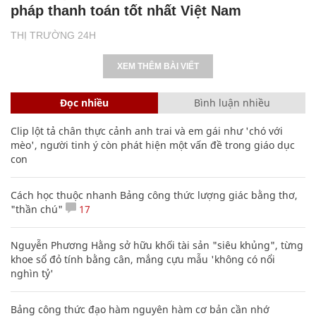
pháp thanh toán tốt nhất Việt Nam
THỊ TRƯỜNG 24H
XEM THÊM BÀI VIẾT
Đọc nhiều
Bình luận nhiều
Clip lột tả chân thực cảnh anh trai và em gái như 'chó với
mèo', người tinh ý còn phát hiện một vấn đề trong giáo dục
con
Cách học thuộc nhanh Bảng công thức lượng giác bằng thơ,
"thần chú"
17
Nguyễn Phương Hằng sở hữu khối tài sản "siêu khủng", từng
khoe sổ đỏ tính bằng cân, mắng cựu mẫu 'không có nổi
nghìn tỷ'
Bảng công thức đạo hàm nguyên hàm cơ bản cần nhớ