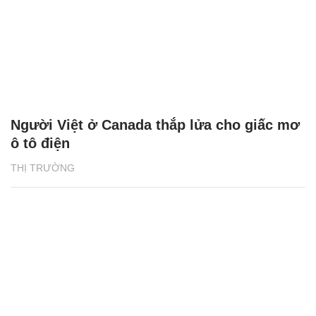
Người Việt ở Canada thắp lửa cho giấc mơ
ô tô điện
THỊ TRƯỜNG