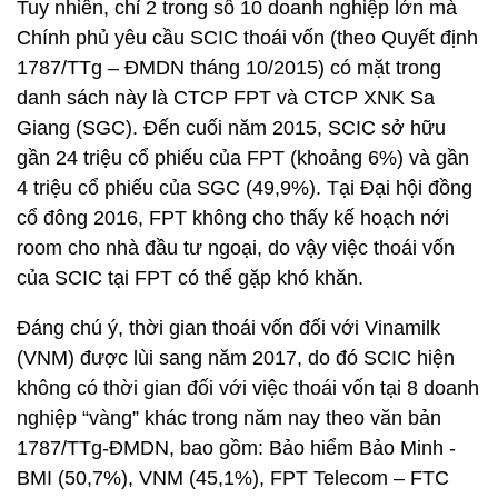
Tuy nhiên, chỉ 2 trong số 10 doanh nghiệp lớn mà
Chính phủ yêu cầu SCIC thoái vốn (theo Quyết định
1787/TTg – ĐMDN tháng 10/2015) có mặt trong
danh sách này là CTCP FPT và CTCP XNK Sa
Giang (SGC). Đến cuối năm 2015, SCIC sở hữu
gần 24 triệu cổ phiếu của FPT (khoảng 6%) và gần
4 triệu cổ phiếu của SGC (49,9%). Tại Đại hội đồng
cổ đông 2016, FPT không cho thấy kế hoạch nới
room cho nhà đầu tư ngoại, do vậy việc thoái vốn
của SCIC tại FPT có thể gặp khó khăn.
Đáng chú ý, thời gian thoái vốn đối với Vinamilk
(VNM) được lùi sang năm 2017, do đó SCIC hiện
không có thời gian đối với việc thoái vốn tại 8 doanh
nghiệp “vàng” khác trong năm nay theo văn bản
1787/TTg-ĐMDN, bao gồm: Bảo hiểm Bảo Minh -
BMI (50,7%), VNM (45,1%), FPT Telecom – FTC