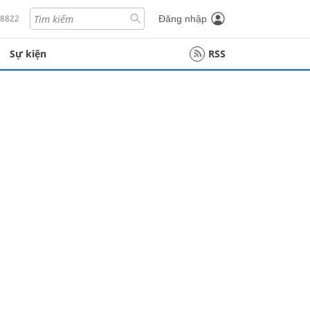
18822
Đăng nhập
Sự kiện
RSS