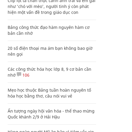
Clip lột tả chân thực cảnh anh trai và em gái
như 'chó với mèo', người tinh ý còn phát
hiện một vấn đề trong giáo dục con
Bảng công thức đạo hàm nguyên hàm cơ
bản cần nhớ
20 số điện thoại ma ám bạn không bao giờ
nên gọi
Các công thức hóa học lớp 8, 9 cơ bản cần
nhớ
106
Mẹo học thuộc Bảng tuần hoàn nguyên tố
hóa học bằng thơ, câu nói vui vẻ
Ấn tượng ngày hội văn hóa - thể thao mừng
Quốc khánh 2/9 ở Hải Hậu
Hàng ngàn người Mỹ ân hận vì tiêm vắc xin