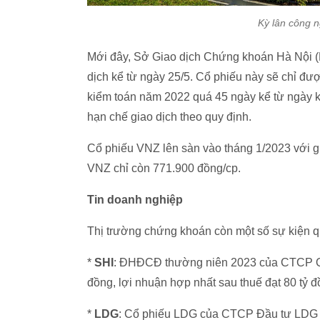
Kỳ lân công ng
Mới đây, Sở Giao dịch Chứng khoán Hà Nội (
dịch kể từ ngày 25/5. Cổ phiếu này sẽ chỉ đ
kiểm toán năm 2022 quá 45 ngày kể từ ngày kế
hạn chế giao dịch theo quy định.
Cổ phiếu VNZ lên sàn vào tháng 1/2023 với gi
VNZ chỉ còn 771.900 đồng/cp.
Tin doanh nghiệp
Thị trường chứng khoán còn một số sự kiện q
*
SHI
: ĐHĐCĐ thường niên 2023 của CTCP Quố
đồng, lợi nhuận hợp nhất sau thuế đạt 80 tỷ đồ
*
LDG
: Cổ phiếu LDG của CTCP Đầu tư LDG g