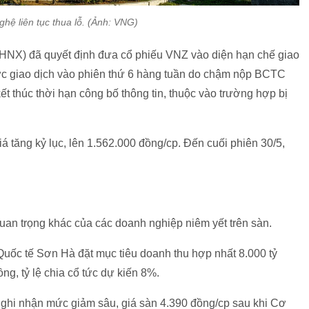
hệ liên tục thua lỗ. (Ảnh: VNG)
HNX) đã quyết định đưa cổ phiếu VNZ vào diện hạn chế giao
ược giao dịch vào phiên thứ 6 hàng tuần do chậm nộp BCTC
t thúc thời hạn công bố thông tin, thuộc vào trường hợp bị
á tăng kỷ lục, lên 1.562.000 đồng/cp. Đến cuối phiên 30/5,
uan trọng khác của các doanh nghiệp niêm yết trên sàn.
c tế Sơn Hà đặt mục tiêu doanh thu hợp nhất 8.000 tỷ
ng, tỷ lệ chia cổ tức dự kiến 8%.
hi nhận mức giảm sâu, giá sàn 4.390 đồng/cp sau khi Cơ