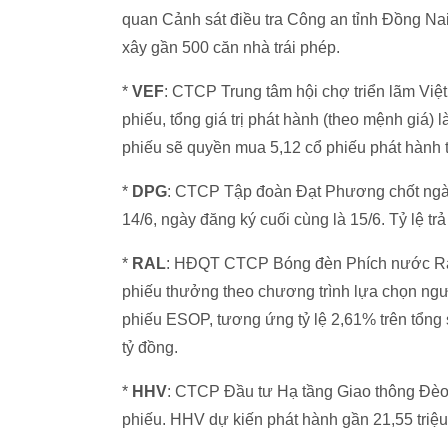
quan Cảnh sát điều tra Công an tỉnh Đồng Nai
xây gần 500 căn nhà trái phép.
*
VEF
: CTCP Trung tâm hội chợ triển lãm Vi
phiếu, tổng giá trị phát hành (theo mệnh giá) l
phiếu sẽ quyền mua 5,12 cổ phiếu phát hành 
*
DPG
: CTCP Tập đoàn Đạt Phương chốt ngà
14/6, ngày đăng ký cuối cùng là 15/6. Tỷ lệ tr
*
RAL
: HĐQT CTCP Bóng đèn Phích nước Rạn
phiếu thưởng theo chương trình lựa chọn ngư
phiếu ESOP, tương ứng tỷ lệ 2,61% trên tổng 
tỷ đồng.
*
HHV
: CTCP Đầu tư Hạ tầng Giao thông Đèo
phiếu. HHV dự kiến phát hành gần 21,55 triệu 