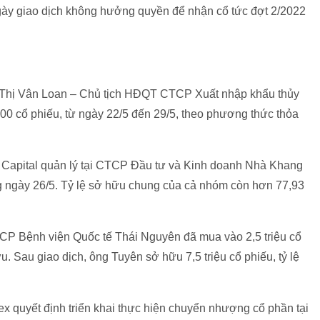
ày giao dịch không hưởng quyền để nhận cổ tức đợt 2/2022
n Thị Vân Loan – Chủ tịch HĐQT CTCP Xuất nhập khẩu thủy
0 cổ phiếu, từ ngày 22/5 đến 29/5, theo phương thức thỏa
Capital quản lý tại CTCP Đầu tư và Kinh doanh Nhà Khang
ng ngày 26/5. Tỷ lệ sở hữu chung của cả nhóm còn hơn 77,93
P Bệnh viện Quốc tế Thái Nguyên đã mua vào 2,5 triệu cổ
. Sau giao dịch, ông Tuyên sở hữu 7,5 triệu cổ phiếu, tỷ lệ
 quyết định triển khai thực hiện chuyển nhượng cổ phần tại