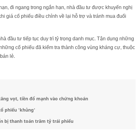
hạn, đi ngang trong ngắn hạn, nhà đầu tư được khuyến nghị
khi giá cổ phiếu điều chỉnh về lại hỗ trợ và tránh mua đuổi
 đầu tư tiếp tục duy trì tỷ trọng danh mục. Tận dụng những
 những cổ phiếu đã kiểm tra thành công vùng kháng cự, thuộc
bán lẻ.
 tăng vọt, tiền đổ mạnh vào chứng khoán
cổ phiếu 'khủng'
n bị thanh toán trăm tỷ trái phiếu