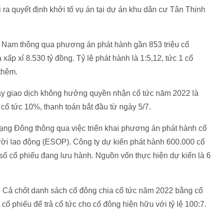
 ra quyết định khởi tố vụ án tại dự án khu dân cư Tân Thịnh
ệt Nam thông qua phương án phát hành gần 853 triệu cổ
à xấp xỉ 8.530 tỷ đồng. Tỷ lệ phát hành là 1:5,12, tức 1 cổ
thêm.
y giao dịch không hưởng quyền nhận cổ tức năm 2022 là
ả cổ tức 10%, thanh toán bắt đầu từ ngày 5/7.
g Đông thông qua việc triển khai phương án phát hành cổ
ời lao động (ESOP). Công ty dự kiến phát hành 600.000 cổ
số cổ phiếu đang lưu hành. Nguồn vốn thực hiện dự kiến là 6
 Cả chốt danh sách cổ đông chia cổ tức năm 2022 bằng cổ
cổ phiếu để trả cổ tức cho cổ đông hiện hữu với tỷ lệ 100:7.