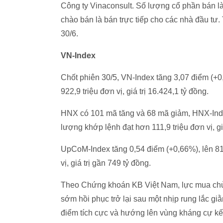
Công ty Vinaconsult. Số lượng cổ phần bán l
chào bán là bán trực tiếp cho các nhà đầu tư.
30/6.
VN-Index
Chốt phiên 30/5, VN-Index tăng 3,07 điểm (+0
922,9 triệu đơn vị, giá trị 16.424,1 tỷ đồng.
HNX có 101 mã tăng và 68 mã giảm, HNX-Inde
lượng khớp lệnh đạt hơn 111,9 triệu đơn vị, giá
UpCoM-Index tăng 0,54 điểm (+0,66%), lên 81
vị, giá trị gần 749 tỷ đồng.
Theo Chứng khoán KB Việt Nam, lực mua chủ đ
sớm hồi phục trở lại sau một nhịp rung lắc g
điểm tích cực và hướng lên vùng kháng cự kế