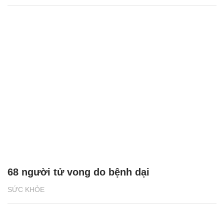
68 người tử vong do bệnh dại
SỨC KHỎE