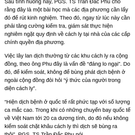
Sau tình huống này, PGS. TS Trần Đắc Phu cho
rằng đây là một bài học mà các địa phương cần lấy
đó để rút kinh nghiệm. Theo đó, ngay từ lúc này cần
phải tăng cường kiểm tra, giám sát thực hiện
nghiêm ngặt quy định về cách ly tại nhà của các cấp
chính quyền địa phương.
Việc lây lan dịch thường từ các khu cách ly ra cộng
đồng, theo ông Phu đây là vấn đề “đáng lo ngại”. Do
đó, để kiểm soát, không để bùng phát dịch bệnh ở
ngoài cộng đồng đòi hỏi “ý thức của người trong
diện cách ly”.
“Hiện dịch bệnh ở quốc tế rất phức tạp với số lượng
ca mắc cao. Trong khi có những chuyến bay quốc tế
về Việt Nam tới 20 ca dương tính, do đó nếu không
kiểm soát chặt khâu cách ly thì dịch sẽ bùng ra
thôi”, PGS. TS Trần Đắc Phu nói.