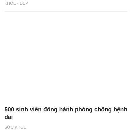
KHỎE - ĐẸP
500 sinh viên đồng hành phòng chống bệnh
dại
SỨC KHỎE