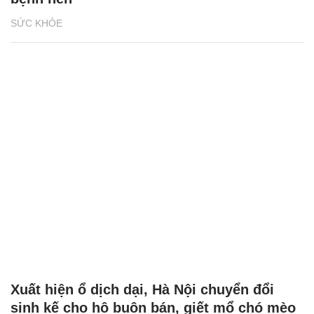
SỨC KHỎE
Xuất hiện ổ dịch dại, Hà Nội chuyển đổi
sinh kế cho hộ buôn bán, giết mổ chó mèo