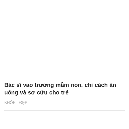
Bác sĩ vào trường mầm non, chỉ cách ăn
uống và sơ cứu cho trẻ
KHỎE - ĐẸP