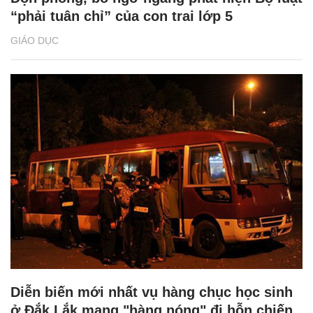
“phải tuân chỉ” của con trai lớp 5
GIÁO DỤC
Diễn biến mới nhất vụ hàng chục học sinh
ở Đắk Lắk mang "hàng nóng" đi hỗn chiến