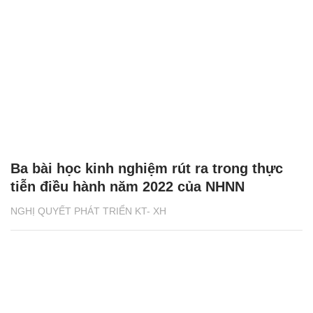
Ba bài học kinh nghiệm rút ra trong thực
tiễn điều hành năm 2022 của NHNN
NGHỊ QUYẾT PHÁT TRIỂN KT- XH