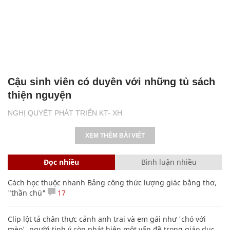
Cậu sinh viên có duyên với những tủ sách
thiện nguyện
NGHỊ QUYẾT PHÁT TRIỂN KT- XH
XEM THÊM BÀI VIẾT
Đọc nhiều
Bình luận nhiều
Cách học thuộc nhanh Bảng công thức lượng giác bằng thơ,
"thần chú"
17
Clip lột tả chân thực cảnh anh trai và em gái như 'chó với
mèo', người tinh ý còn phát hiện một vấn đề trong giáo dục