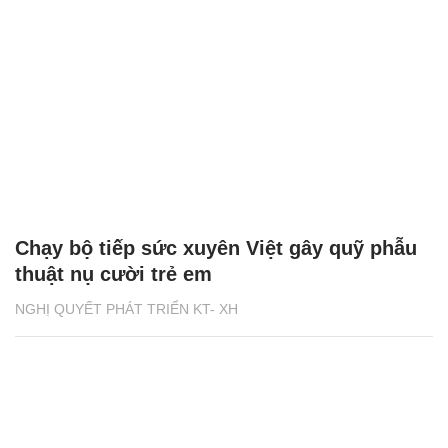
Chạy bộ tiếp sức xuyên Việt gây quỹ phẫu
thuật nụ cười trẻ em
NGHỊ QUYẾT PHÁT TRIỂN KT- XH