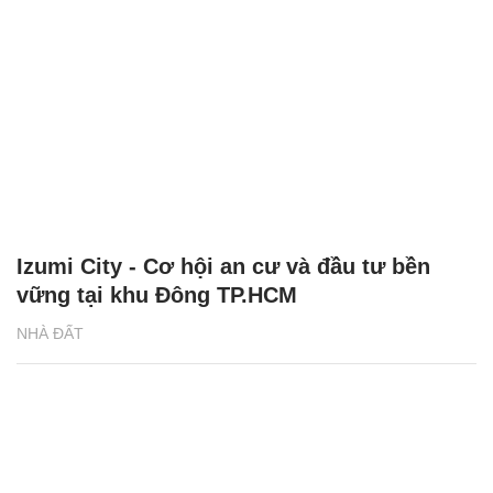
Izumi City - Cơ hội an cư và đầu tư bền
vững tại khu Đông TP.HCM
NHÀ ĐẤT