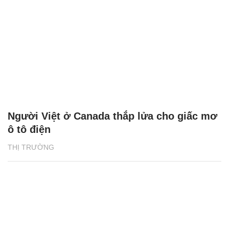
Người Việt ở Canada thắp lửa cho giấc mơ
ô tô điện
THỊ TRƯỜNG