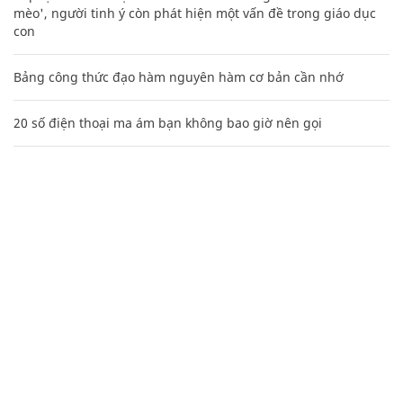
mèo', người tinh ý còn phát hiện một vấn đề trong giáo dục
con
Bảng công thức đạo hàm nguyên hàm cơ bản cần nhớ
20 số điện thoại ma ám bạn không bao giờ nên gọi
Các công thức hóa học lớp 8, 9 cơ bản cần nhớ
106
Nguyễn Phương Hằng sở hữu khối tài sản "siêu khủng", từng
khoe sổ đỏ tính bằng cân, mắng cựu mẫu 'không có nổi
nghìn tỷ'
Mẹo học thuộc Bảng tuần hoàn nguyên tố hóa học bằng thơ,
câu nói vui vẻ
Hàng ngàn người Mỹ ân hận vì tiêm vắc xin HPV: Bác sĩ nói
gì?