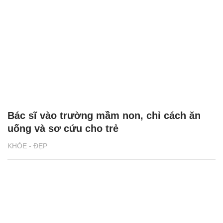
Bác sĩ vào trường mầm non, chỉ cách ăn
uống và sơ cứu cho trẻ
KHỎE - ĐẸP