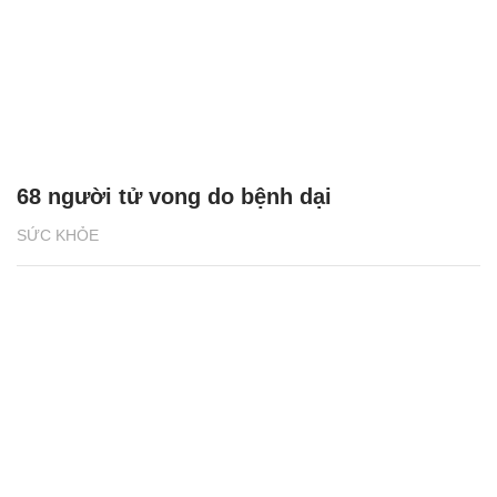
68 người tử vong do bệnh dại
SỨC KHỎE