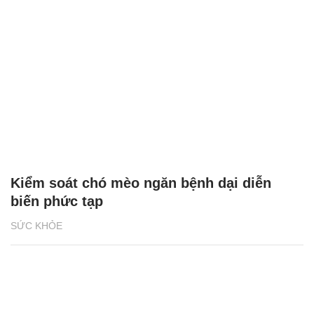
Kiểm soát chó mèo ngăn bệnh dại diễn
biến phức tạp
SỨC KHỎE