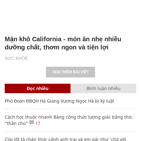
Mận khô California - món ăn nhẹ nhiều
dưỡng chất, thơm ngon và tiện lợi
SỨC KHỎE
XEM THÊM BÀI VIẾT
Đọc nhiều
Bình luận nhiều
Phó Đoàn ĐBQH Hà Giang Vương Ngọc Hà bị kỷ luật
Cách học thuộc nhanh Bảng công thức lượng giác bằng thơ,
"thần chú"
17
Clip lột tả chân thực cảnh anh trai và em gái như 'chó với