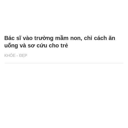
Bác sĩ vào trường mầm non, chỉ cách ăn
uống và sơ cứu cho trẻ
KHỎE - ĐẸP