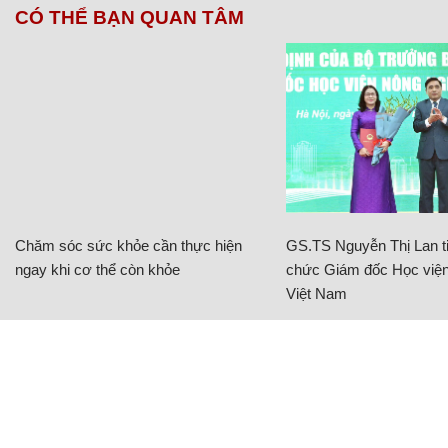
CÓ THỂ BẠN QUAN TÂM
Chăm sóc sức khỏe cần thực hiện
GS.TS Nguyễn Thị Lan ti
ngay khi cơ thể còn khỏe
chức Giám đốc Học viện
Việt Nam